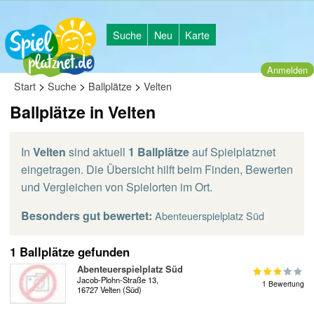
Suche
Neu
Karte
Anmelden
>
>
>
Start
Suche
Ballplätze
Velten
Ballplätze in Velten
In
Velten
sind aktuell
1 Ballplätze
auf Spielplatznet
eingetragen. Die Übersicht hilft beim Finden, Bewerten
und Vergleichen von Spielorten im Ort.
Besonders gut bewertet:
Abenteuerspielplatz Süd
1 Ballplätze gefunden
Abenteuerspielplatz Süd
Jacob-Plohn-Straße 13,
1 Bewertung
16727 Velten (Süd)