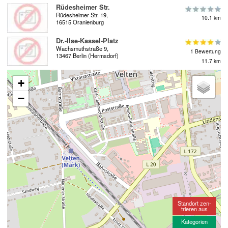
Rüdesheimer Str.
Rüdesheimer Str. 19,
10.1 km
16515 Oranienburg
Dr.-Ilse-Kassel-Platz
Wachsmuthstraße 9,
1 Bewertung
13467 Berlin (Hermsdorf)
11.7 km
+
−
Standort zen-
trieren aus
Kategorien