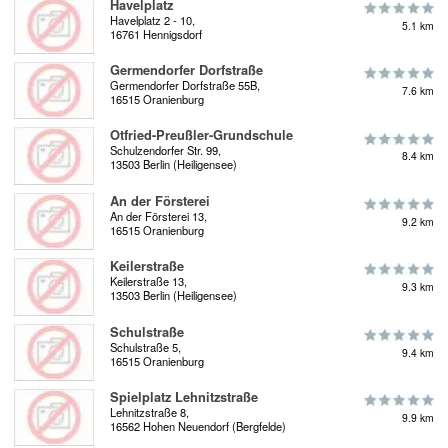
Havelplatz
Havelplatz 2 - 10,
5.1 km
16761 Hennigsdorf
Germendorfer Dorfstraße
Germendorfer Dorfstraße 55B,
7.6 km
16515 Oranienburg
Otfried-Preußler-Grundschule
Schulzendorfer Str. 99,
8.4 km
13503 Berlin (Heiligensee)
An der Försterei
An der Försterei 13,
9.2 km
16515 Oranienburg
Keilerstraße
Keilerstraße 13,
9.3 km
13503 Berlin (Heiligensee)
Schulstraße
Schulstraße 5,
9.4 km
16515 Oranienburg
Spielplatz Lehnitzstraße
Lehnitzstraße 8,
9.9 km
16562 Hohen Neuendorf (Bergfelde)