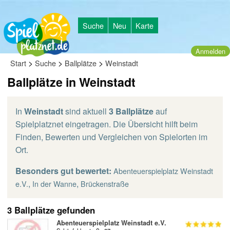
Suche
Neu
Karte
Anmelden
>
>
>
Start
Suche
Ballplätze
Weinstadt
Ballplätze in Weinstadt
In
Weinstadt
sind aktuell
3 Ballplätze
auf
Spielplatznet eingetragen. Die Übersicht hilft beim
Finden, Bewerten und Vergleichen von Spielorten im
Ort.
Besonders gut bewertet:
Abenteuerspielplatz Weinstadt
,
,
e.V.
In der Wanne
Brückenstraße
3 Ballplätze gefunden
Abenteuerspielplatz Weinstadt e.V.