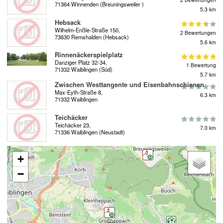
71364 Winnenden (Breuningsweiler )
5.3 km
Hebsack
Wilhelm-Enßle-Straße 150,
2 Bewertungen
73630 Remshalden (Hebsack)
5.6 km
Rinnenäckerspielplatz
Danziger Platz 32-34,
1 Bewertung
71332 Waiblingen (Süd)
5.7 km
Zwischen Westtangente und Eisenbahnschienen
Max-Eyth-Straße 8,
6.3 km
71332 Waiblingen
Teichäcker
Teichäcker 23,
7.0 km
71336 Waiblingen (Neustadt)
+
−