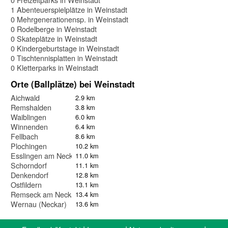
1 Abenteuerspielplätze in Weinstadt
0 Mehrgenerationensp. in Weinstadt
0 Rodelberge in Weinstadt
0 Skateplätze in Weinstadt
0 Kindergeburtstage in Weinstadt
0 Tischtennisplatten in Weinstadt
0 Kletterparks in Weinstadt
Orte (Ballplätze) bei Weinstadt
Aichwald
2.9 km
Remshalden
3.8 km
Waiblingen
6.0 km
Winnenden
6.4 km
Fellbach
8.6 km
Plochingen
10.2 km
Esslingen am Neckar
11.0 km
Schorndorf
11.1 km
Denkendorf
12.8 km
Ostfildern
13.1 km
Remseck am Neckar
13.4 km
Wernau (Neckar)
13.6 km