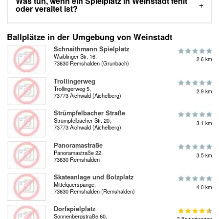
Was tun, wenn ein Spielplatz in Weinstadt fehlt
oder veraltet ist?
Ballplätze in der Umgebung von Weinstadt
Schnaithmann Spielplatz
Waiblinger Str. 16,
2.6 km
73630 Remshalden (Grunbach)
Trollingerweg
Trollingerweg 5,
2.9 km
73773 Aichwald (Aichelberg)
Strümpfelbacher Straße
Strümpfelbacher Str. 20,
3.1 km
73773 Aichwald (Aichelberg)
Panoramastraße
Panoramastraße 22,
3.5 km
73630 Remshalden
Skateanlage und Bolzplatz
Mittelquerspange,
4.0 km
73630 Remshalden (Remshalden)
Dorfspielplatz
Sonnenbergstraße 60,
2 Bewertungen