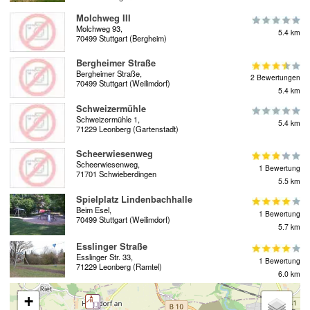
Molchweg III
Molchweg 93,
5.4 km
70499 Stuttgart (Bergheim)
Bergheimer Straße
Bergheimer Straße,
2 Bewertungen
70499 Stuttgart (Weilimdorf)
5.4 km
Schweizermühle
Schweizermühle 1,
5.4 km
71229 Leonberg (Gartenstadt)
Scheerwiesenweg
Scheerwiesenweg,
1 Bewertung
71701 Schwieberdingen
5.5 km
Spielplatz Lindenbachhalle
Beim Esel,
1 Bewertung
70499 Stuttgart (Weilimdorf)
5.7 km
Esslinger Straße
Esslinger Str. 33,
1 Bewertung
71229 Leonberg (Ramtel)
6.0 km
+