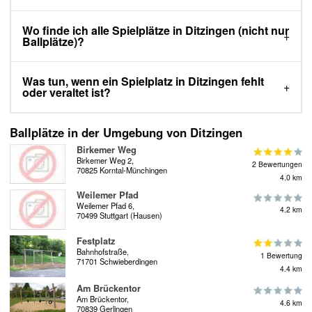
Wo finde ich alle Spielplätze in Ditzingen (nicht nur
Ballplätze)?
Was tun, wenn ein Spielplatz in Ditzingen fehlt
oder veraltet ist?
Ballplätze in der Umgebung von Ditzingen
Birkemer Weg
Birkemer Weg 2,
2 Bewertungen
70825 Korntal-Münchingen
4.0 km
Weilemer Pfad
Weilemer Pfad 6,
4.2 km
70499 Stuttgart (Hausen)
Festplatz
Bahnhofstraße,
1 Bewertung
71701 Schwieberdingen
4.4 km
Am Brückentor
Am Brückentor,
4.6 km
70839 Gerlingen