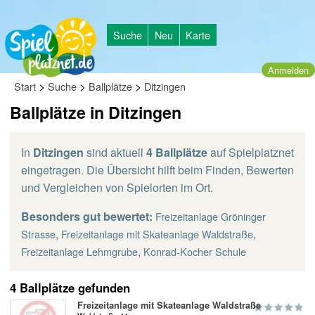
Suche
Neu
Karte
Anmelden
>
>
>
Start
Suche
Ballplätze
Ditzingen
Ballplätze in Ditzingen
In
Ditzingen
sind aktuell
4 Ballplätze
auf Spielplatznet
eingetragen. Die Übersicht hilft beim Finden, Bewerten
und Vergleichen von Spielorten im Ort.
Besonders gut bewertet:
Freizeitanlage Gröninger
,
,
Strasse
Freizeitanlage mit Skateanlage Waldstraße
,
Freizeitanlage Lehmgrube
Konrad-Kocher Schule
4 Ballplätze gefunden
Freizeitanlage mit Skateanlage Waldstraße