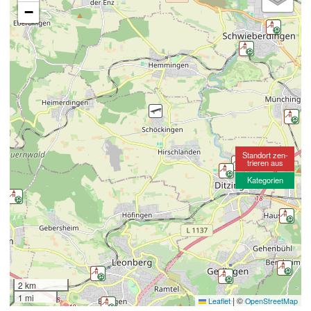
−
Standort zen-
trieren aus
Kategorien
2 km
1 mi
|
©
Leaflet
OpenStreetMap