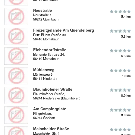
Neustraße
Neustraße 1,
5.4 km
56242 Quirnbach
Freizeitgelände Am Quendelberg
Fritz-Bluhm-Straße 30,
5.8 km
56410 Montabaur
Eichendorffstraße
Eichendorffstraße 24,
6.3 km
56410 Montabaur
Mühlenweg
Mühlenweg 6,
7.0 km
56414 Niederahr
Blaumhöfener Straße
Blaumhöfener Straße,
8.0 km
56244 Niedersayn (Blaumhöfen)
Am Campingplatz
Klingelwiese,
8.9 km
56244 Goddert
Maischeider Straße
Maischeider Str. 4,
9.0 km