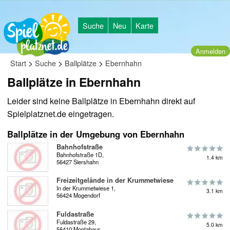
Suche
Neu
Karte
Anmelden
>
>
>
Start
Suche
Ballplätze
Ebernhahn
Ballplätze in Ebernhahn
Leider sind keine Ballplätze in Ebernhahn direkt auf
Spielplatznet.de eingetragen.
Ballplätze in der Umgebung von Ebernhahn
Bahnhofstraße
Bahnhofstraße 1D,
1.4 km
56427 Siershahn
Freizeitgelände in der Krummetwiese
In der Krummetwiese 1,
3.1 km
56424 Mogendorf
Fuldastraße
Fuldastraße 29,
5.0 km
56410 Montabaur