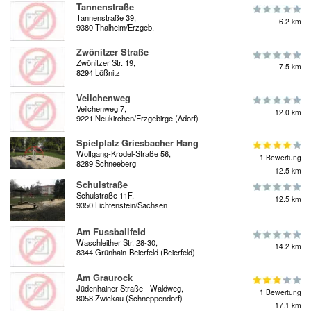
Tannenstraße
Tannenstraße 39,
6.2 km
9380 Thalheim/Erzgeb.
Zwönitzer Straße
Zwönitzer Str. 19,
7.5 km
8294 Lößnitz
Veilchenweg
Veilchenweg 7,
12.0 km
9221 Neukirchen/Erzgebirge (Adorf)
Spielplatz Griesbacher Hang
Wolfgang-Krodel-Straße 56,
1 Bewertung
8289 Schneeberg
12.5 km
Schulstraße
Schulstraße 11F,
12.5 km
9350 Lichtenstein/Sachsen
Am Fussballfeld
Waschleither Str. 28-30,
14.2 km
8344 Grünhain-Beierfeld (Beierfeld)
Am Graurock
Jüdenhainer Straße - Waldweg,
1 Bewertung
8058 Zwickau (Schneppendorf)
17.1 km