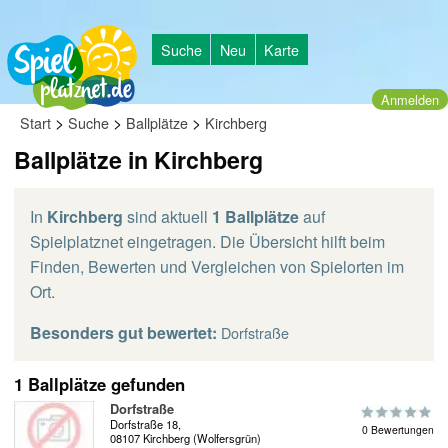
Suche
Neu
Karte
Anmelden
>
>
>
Start
Suche
Ballplätze
Kirchberg
Ballplätze in Kirchberg
In
Kirchberg
sind aktuell
1 Ballplätze
auf
Spielplatznet eingetragen. Die Übersicht hilft beim
Finden, Bewerten und Vergleichen von Spielorten im
Ort.
Besonders gut bewertet:
Dorfstraße
1 Ballplätze gefunden
Dorfstraße
Dorfstraße 18,
0 Bewertungen
08107 Kirchberg (Wolfersgrün)