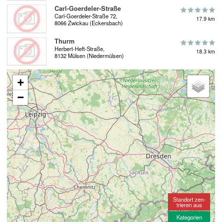
Carl-Goerdeler-Straße
Carl-Goerdeler-Straße 72,
17.9 km
8066 Zwickau (Eckersbach)
Thurm
Herbert-Heft-Straße,
18.3 km
8132 Mülsen (Niedermülsen)
+
−
Standort zen-
trieren aus
Kategorien