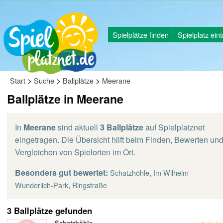
Spielplätze finden
Spielplatz ein
>
>
>
Start
Suche
Ballplätze
Meerane
Ballplätze in Meerane
In
Meerane
sind aktuell
3 Ballplätze
auf Spielplatznet
eingetragen. Die Übersicht hilft beim Finden, Bewerten un
Vergleichen von Spielorten im Ort.
Besonders gut bewertet:
,
Schatzhöhle
Im Wilhelm-
,
Wunderlich-Park
Ringstraße
3 Ballplätze gefunden