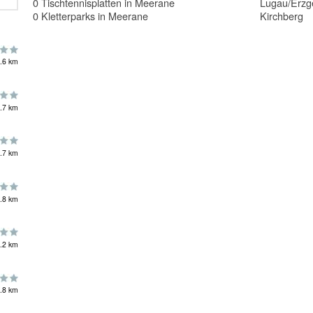
0 Tischtennisplatten in Meerane
Lugau/Erzg
0 Kletterparks in Meerane
Kirchberg
.6 km
.7 km
.7 km
.8 km
.2 km
.8 km