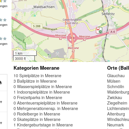
ungen
ungen
ungen
1 km
3000 ft
Kategorien Meerane
Orte (Bal
10 Spielplätze in Meerane
Glauchau
3 Ballplätze in Meerane
Mülsen
?
0 Wasserspielplätze in Meerane
Schmölln
1 Indoorspielplätze in Meerane
Waldenbur
0 Freizeitparks in Meerane
Zwickau
0 Abenteuerspielplätze in Meerane
Ziegelheim
0 Mehrgenerationensp. in Meerane
Lichtenstei
0 Rodelberge in Meerane
Altenburg
0 Skateplätze in Meerane
Windischle
1 Kindergeburtstage in Meerane
Neumark