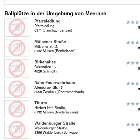
Ballplätze in der Umgebung von Meerane
Pfarrsiedlung
Pfarrsiedlung,
5
8371 Glauchau (Jerisau)
Mülsener Straße
Mülsener Str. 2,
8
8132 Mülsen (Berthelsdorf)
Birkenallee
Birkenallee 16,
8
4626 Schmölln
Nähe Feuerwehrhaus
Altenburger Str. 45,
8
8058 Zwickau (Oberrothenbach)
Thurm
Herbert-Heft-Straße,
9
8132 Mülsen (Niedermülsen)
Waldenburger Straße
Waldenburger Straße,
9
8396 Waldenburg (Schwaben)