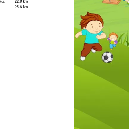
eb.
22.8 km
25.6 km