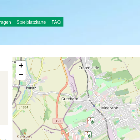
tragen
Spielplatzkarte
FAQ
+
−
d