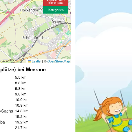
trieren aus
Kategorien
|
©
Leaflet
OpenStreetMap
lplätze) bei Meerane
5.5 km
8.8 km
9.8 km
g
9.8 km
10.9 km
10.9 km
n/Sachsen
14.3 km
15.2 km
uba
19.2 km
21.7 km