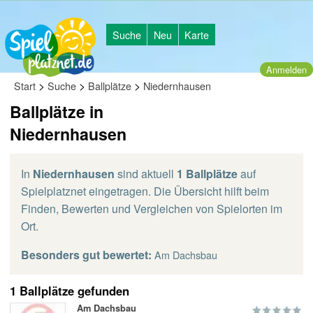
Suche
Neu
Karte
Anmelden
>
>
>
Start
Suche
Ballplätze
Niedernhausen
Ballplätze in
Niedernhausen
In
Niedernhausen
sind aktuell
1 Ballplätze
auf
Spielplatznet eingetragen. Die Übersicht hilft beim
Finden, Bewerten und Vergleichen von Spielorten im
Ort.
Besonders gut bewertet:
Am Dachsbau
1 Ballplätze gefunden
Am Dachsbau