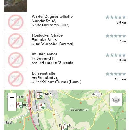
An der Zugmantelhalle
Neuhofer Str. 1A,
8.6 km
65232 Taunusstein (Orlen)
Rostocker Straße
Rostocker Str. 18,
8.7 km
65191 Wiesbaden (Bierstadt)
Im Diehlenhof
Im Diehlenhof 8,
9.3 km
65510 Hünstetten (Görsroth)
Luisenstraße
Am Flachsland 71,
10.1 km
65779 Kelkheim (Taunus) (Hornau)
+
−