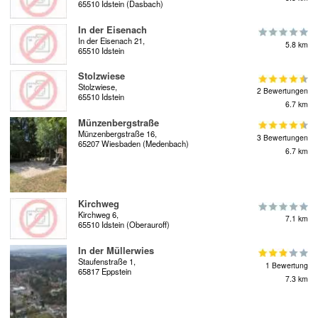
65510 Idstein (Dasbach)
In der Eisenach
In der Eisenach 21,
5.8 km
65510 Idstein
Stolzwiese
Stolzwiese,
2 Bewertungen
65510 Idstein
6.7 km
Münzenbergstraße
Münzenbergstraße 16,
3 Bewertungen
65207 Wiesbaden (Medenbach)
6.7 km
Kirchweg
Kirchweg 6,
7.1 km
65510 Idstein (Oberauroff)
In der Müllerwies
Staufenstraße 1,
1 Bewertung
65817 Eppstein
7.3 km