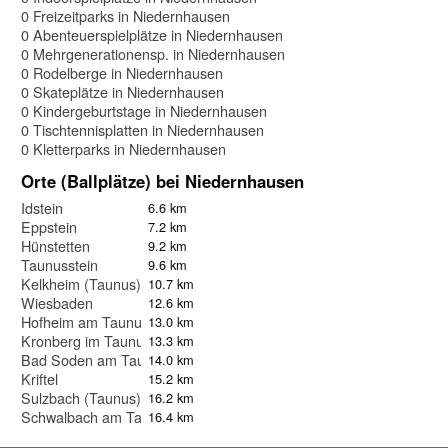
0 Freizeitparks in Niedernhausen
0 Abenteuerspielplätze in Niedernhausen
0 Mehrgenerationensp. in Niedernhausen
0 Rodelberge in Niedernhausen
0 Skateplätze in Niedernhausen
0 Kindergeburtstage in Niedernhausen
0 Tischtennisplatten in Niedernhausen
0 Kletterparks in Niedernhausen
Orte (Ballplätze) bei Niedernhausen
Idstein
6.6 km
Eppstein
7.2 km
Hünstetten
9.2 km
Taunusstein
9.6 km
Kelkheim (Taunus)
10.7 km
Wiesbaden
12.6 km
Hofheim am Taunus
13.0 km
Kronberg im Taunus
13.3 km
Bad Soden am Taunus
14.0 km
Kriftel
15.2 km
Sulzbach (Taunus)
16.2 km
Schwalbach am Taunus
16.4 km