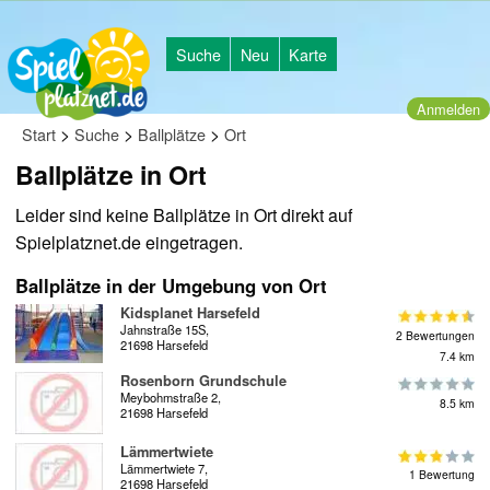
Suche
Neu
Karte
Anmelden
>
>
>
Start
Suche
Ballplätze
Ort
Ballplätze in Ort
Leider sind keine Ballplätze in Ort direkt auf
Spielplatznet.de eingetragen.
Ballplätze in der Umgebung von Ort
Kidsplanet Harsefeld
Jahnstraße 15S,
2 Bewertungen
21698 Harsefeld
7.4 km
Rosenborn Grundschule
Meybohmstraße 2,
8.5 km
21698 Harsefeld
Lämmertwiete
Lämmertwiete 7,
1 Bewertung
21698 Harsefeld