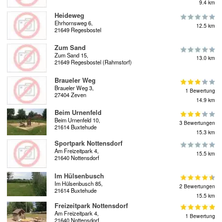
9.4 km
Heideweg
Ehrhornsweg 6,
12.5 km
21649 Regesbostel
Zum Sand
Zum Sand 15,
13.0 km
21649 Regesbostel (Rahmstorf)
Braueler Weg
Braueler Weg 3,
1 Bewertung
27404 Zeven
14.9 km
Beim Urnenfeld
Beim Urnenfeld 10,
3 Bewertungen
21614 Buxtehude
15.3 km
Sportpark Nottensdorf
Am Freizeitpark 4,
15.5 km
21640 Nottensdorf
Im Hülsenbusch
Im Hülsenbusch 85,
2 Bewertungen
21614 Buxtehude
15.5 km
Freizeitpark Nottensdorf
Am Freizeitpark 4,
1 Bewertung
21640 Nottensdorf