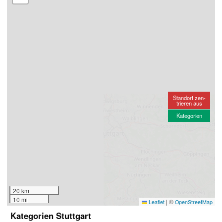
Standort zen-
trieren aus
Kategorien
20 km
10 mi
|
©
Leaflet
OpenStreetMap
Kategorien Stuttgart