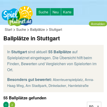
Suche
Neu
Karte
Anmelden
>
>
>
Start
Suche
Ballplätze
Stuttgart
Ballplätze in Stuttgart
In
Stuttgart
sind aktuell
55 Ballplätze
auf
Spielplatznet eingetragen. Die Übersicht hilft beim
Finden, Bewerten und Vergleichen von Spielorten im
Ort.
Besonders gut bewertet:
,
Abenteuerspielplatz
Anna-
,
,
,
Haag-Weg
Am Stadtpark
Dinkelacker
Hamletstraße
55 Ballplätze gefunden
1
2