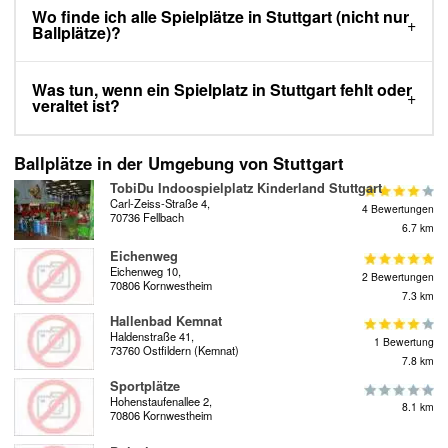
Wo finde ich alle Spielplätze in Stuttgart (nicht nur
Ballplätze)?
Was tun, wenn ein Spielplatz in Stuttgart fehlt oder
veraltet ist?
Ballplätze in der Umgebung von Stuttgart
TobiDu Indoospielplatz Kinderland Stuttgart
Carl-Zeiss-Straße 4,
4 Bewertungen
70736 Fellbach
6.7 km
Eichenweg
Eichenweg 10,
2 Bewertungen
70806 Kornwestheim
7.3 km
Hallenbad Kemnat
Haldenstraße 41,
1 Bewertung
73760 Ostfildern (Kemnat)
7.8 km
Sportplätze
Hohenstaufenallee 2,
8.1 km
70806 Kornwestheim