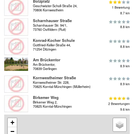
Bolzplatz
Geschwister-Scholl-Straße 24,
1 Bewertung
70806 Kornwestheim
8.7 km
Scharnhauser Straße
Scharnhauser Str. 94/1,
8.8 km
73760 Ostfildern (Ruit)
Konrad-Kocher Schule
Gottfried-Keller-Straße 44,
8.8 km
71254 Ditzingen
Am Brückentor
Am Brückentor,
8.9 km
70839 Gerlingen
Kornwestheimer Straße
Kornwestheimer Str. 228,
8.9 km
70825 Korntal-Münchingen (Müllerheim)
Birkemer Weg
Birkemer Weg 2,
2 Bewertungen
70825 Korntal-Münchingen
9.6 km
+
−