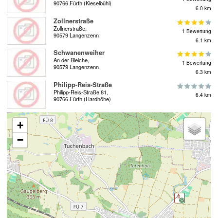
90766 Fürth (Kieselbühl)
6.0 km
Zollnerstraße
Zollnerstraße,
1 Bewertung
90579 Langenzenn
6.1 km
Schwanenweiher
An der Bleiche,
1 Bewertung
90579 Langenzenn
6.3 km
Philipp-Reis-Straße
Philipp-Reis-Straße 81,
6.4 km
90766 Fürth (Hardhöhe)
+
−