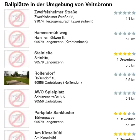
Ballplätze in der Umgebung von Veitsbronn
Zweifelsheimer Straße
Zweifelsheimer Straße 22,
4.9 km
91074 Herzogenaurach (Zweifelsheim)
Hammermühlweg
Hammermühlweg 8,
5.3 km
90579 Langenzenn (Kirchfembach)
Steinleite
Steinleite,
1 Bewertung
90579 Langenzenn
5.5 km
Roßendorf
Roßendorf 13,
5.5 km
90556 Cadolzburg (Roßendorf)
AWO Spielplatz
Schützenstraße 3-5,
5.9 km
90556 Cadolzburg
Parkplatz Sanktustor
Türkengasse,
1 Bewertung
90579 Langenzenn
5.9 km
Am Kieselbühl
Am Kieselbühl,
1 Bewertung