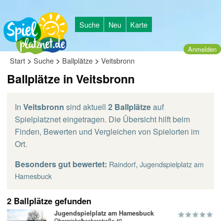
Suche
Neu
Karte
Anmelden
>
>
>
Start
Suche
Ballplätze
Veitsbronn
Ballplätze in Veitsbronn
In
Veitsbronn
sind aktuell
2 Ballplätze
auf
Spielplatznet eingetragen. Die Übersicht hilft beim
Finden, Bewerten und Vergleichen von Spielorten im
Ort.
Besonders gut bewertet:
,
Raindorf
Jugendspielplatz am
Hamesbuck
2 Ballplätze gefunden
Jugendspielplatz am Hamesbuck
Obermichelbacherstraße 40,