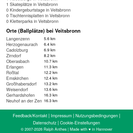
1 Skateplätze in Veitsbronn
0 Kindergeburtstage in Veitsbronn
0 Tischtennisplatten in Veitsbronn
0 Kletterparks in Veitsbronn
Orte (Ballplätze) bei Veitsbronn
Langenzenn
5.6 km
Herzogenaurach
6.4 km
Cadolzburg
6.9 km
Zirndorf
8.2 km
Oberasbach
10.7 km
Erlangen
11.3 km
Roßtal
12.2 km
Emskirchen
12.4 km
Großhabersdorf
13.2 km
Weisendorf
13.6 km
Gerhardshofen
16.3 km
Neuhof an der Zenn
16.3 km
|
|
|
Feedback/Kontakt
Impressum
Nutzungsbedingungen
|
Datenschutz
Cookie-Einstellungen
© 2007-2026 Ralph Anthes | Made with ♥ in Hannover