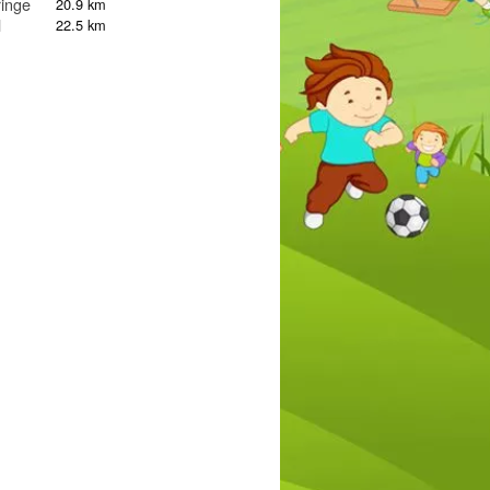
ringe
20.9 km
l
22.5 km