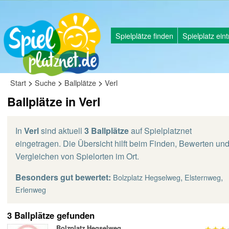
Spielplätze finden
Spielplatz ein
>
>
>
Start
Suche
Ballplätze
Verl
Ballplätze in Verl
In
Verl
sind aktuell
3 Ballplätze
auf Spielplatznet
eingetragen. Die Übersicht hilft beim Finden, Bewerten un
Vergleichen von Spielorten im Ort.
Besonders gut bewertet:
,
,
Bolzplatz Hegselweg
Elsternweg
Erlenweg
3 Ballplätze gefunden
Bolzplatz Hegselweg