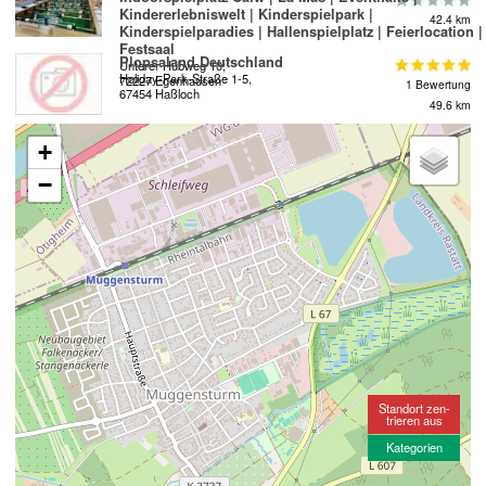
Kindererlebniswelt | Kinderspielpark |
42.4 km
Kinderspielparadies | Hallenspielplatz | Feierlocation |
Festsaal
Plopsaland Deutschland
Unterer Hubweg 10,
Holiday-Park-Straße 1-5,
72227 Egenhausen
1 Bewertung
67454 Haßloch
49.6 km
+
−
Standort zen-
trieren aus
Kategorien