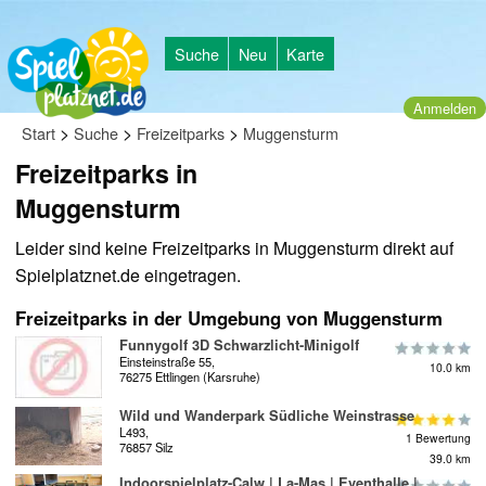
Suche
Neu
Karte
Anmelden
>
>
>
Start
Suche
Freizeitparks
Muggensturm
Freizeitparks in
Muggensturm
Leider sind keine Freizeitparks in Muggensturm direkt auf
Spielplatznet.de eingetragen.
Freizeitparks in der Umgebung von Muggensturm
Funnygolf 3D Schwarzlicht-Minigolf
Einsteinstraße 55,
10.0 km
76275 Ettlingen (Karsruhe)
Wild und Wanderpark Südliche Weinstrasse
L493,
1 Bewertung
76857 Silz
39.0 km
Indoorspielplatz-Calw | La-Mas | Eventhalle |