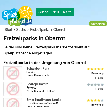
Suche
Neu
Karte
Anmelden
>
>
>
Start
Suche
Freizeitparks
Oberrot
Freizeitparks in Oberrot
Leider sind keine Freizeitparks in Oberrot direkt auf
Spielplatznet.de eingetragen.
Freizeitparks in der Umgebung von Oberrot
Schwaben Park
Hofwiesen,
1 Bewertung
73667 Kaisersbach
12.6 km
Redzepi Ramiz
Rotweg,
33.9 km
70437 Stuttgart (Stuttgart)
Ernst-Kauffmann-Straße
Ernst-Kauffmann-Straße 57,
1 Bewertung
71640 Ludwigsburg