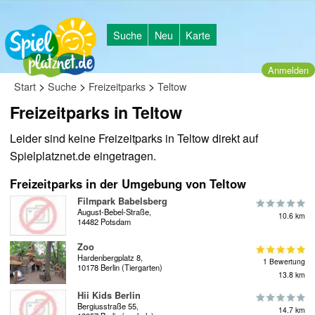
Suche
Neu
Karte
Anmelden
>
>
>
Start
Suche
Freizeitparks
Teltow
Freizeitparks in Teltow
Leider sind keine Freizeitparks in Teltow direkt auf
Spielplatznet.de eingetragen.
Freizeitparks in der Umgebung von Teltow
Filmpark Babelsberg
August-Bebel-Straße,
10.6 km
14482 Potsdam
Zoo
Hardenbergplatz 8,
1 Bewertung
10178 Berlin (Tiergarten)
13.8 km
Hii Kids Berlin
Bergiusstraße 55,
14.7 km