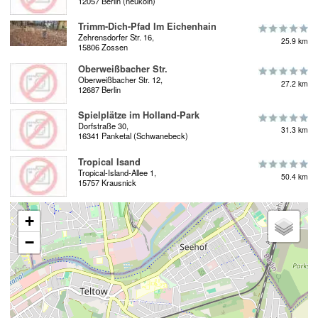
12057 Berlin (neukoln)
Trimm-Dich-Pfad Im Eichenhain
Zehrensdorfer Str. 16,
25.9 km
15806 Zossen
Oberweißbacher Str.
Oberweißbacher Str. 12,
27.2 km
12687 Berlin
Spielplätze im Holland-Park
Dorfstraße 30,
31.3 km
16341 Panketal (Schwanebeck)
Tropical Isand
Tropical-Island-Allee 1,
50.4 km
15757 Krausnick
+
−