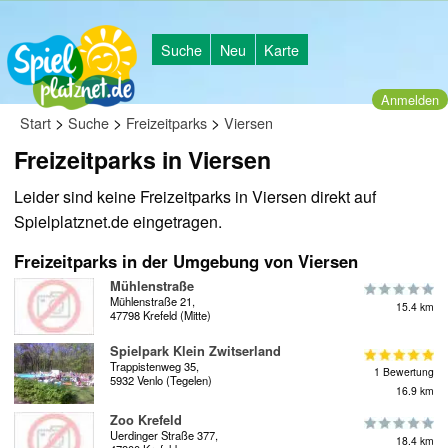
Suche
Neu
Karte
Anmelden
>
>
>
Start
Suche
Freizeitparks
Viersen
Freizeitparks in Viersen
Leider sind keine Freizeitparks in Viersen direkt auf
Spielplatznet.de eingetragen.
Freizeitparks in der Umgebung von Viersen
Mühlenstraße
Mühlenstraße 21,
15.4 km
47798 Krefeld (Mitte)
Spielpark Klein Zwitserland
Trappistenweg 35,
1 Bewertung
5932 Venlo (Tegelen)
16.9 km
Zoo Krefeld
Uerdinger Straße 377,
18.4 km