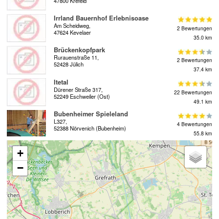
47800 Krefeld
Irrland Bauernhof Erlebnisoase
Am Scheidweg,
2 Bewertungen
47624 Kevelaer
35.0 km
Brückenkopfpark
Rurauenstraße 11,
2 Bewertungen
52428 Jülich
37.4 km
Itetal
Dürener Straße 317,
22 Bewertungen
52249 Eschweiler (Ost)
49.1 km
Bubenheimer Spieleland
L327,
4 Bewertungen
52388 Nörvenich (Bubenheim)
55.8 km
+
−