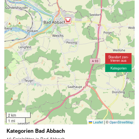
Standort zen-
trieren aus
Kategorien
2 km
1 mi
|
©
Leaflet
OpenStreetMap
Kategorien Bad Abbach
16 Spielplätze in Bad Abbach