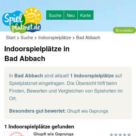
Suche
Neu
Karte
Anmelden
>
>
>
Start
Suche
Indoorspielplätze
Bad Abbach
Indoorspielplätze in
Bad Abbach
In
Bad Abbach
sind aktuell
1 Indoorspielplätze
auf
Spielplatznet eingetragen. Die Übersicht hilft beim
Finden, Bewerten und Vergleichen von Spielorten im
Ort.
Besonders gut bewertet:
Ghupft wia Gsprunga
1 Indoorspielplätze gefunden
Ghupft wia Gsprunga