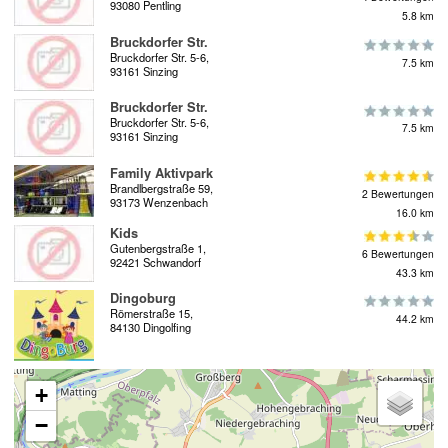
93080 Pentling
5.8 km
Bruckdorfer Str.
Bruckdorfer Str. 5-6,
7.5 km
93161 Sinzing
Bruckdorfer Str.
Bruckdorfer Str. 5-6,
7.5 km
93161 Sinzing
Family Aktivpark
Brandlbergstraße 59,
2 Bewertungen
93173 Wenzenbach
16.0 km
Kids
Gutenbergstraße 1,
6 Bewertungen
92421 Schwandorf
43.3 km
Dingoburg
Römerstraße 15,
44.2 km
84130 Dingolfing
+
−