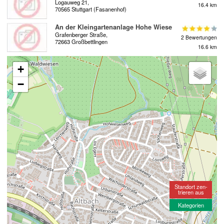
Logauweg 21,
16.4 km
70565 Stuttgart (Fasanenhof)
An der Kleingartenanlage Hohe Wiese
Grafenberger Straße,
2 Bewertungen
72663 Großbettlingen
16.6 km
+
−
Standort zen-
trieren aus
Kategorien