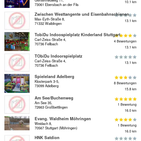
10.1 km
73061 Ebersbach an der Fils
Zwischen Westtangente und Eisenbahnschienen
Max-Eyth-Straße 8,
13.1 km
71332 Waiblingen
TobiDu Indoospielplatz Kinderland Stuttgart
Carl-Zeiss-Straße 4,
4 Bewertungen
70736 Fellbach
13.1 km
TObiDu Indoorspielplatz
Carl-Zeiss-Straße 4,
13.1 km
70736 Fellbach
Spieleland Adelberg
Klosterpark 3-5,
8 Bewertungen
73099 Adelberg
15.8 km
Am See/Buchenweg
Am See 35,
1 Bewertung
72663 Großbettlingen
16.0 km
Evang. Waldheim Möhringen
Weidach 8,
1 Bewertung
70567 Stuttgart (Möhringen)
16.0 km
HNK Satdion