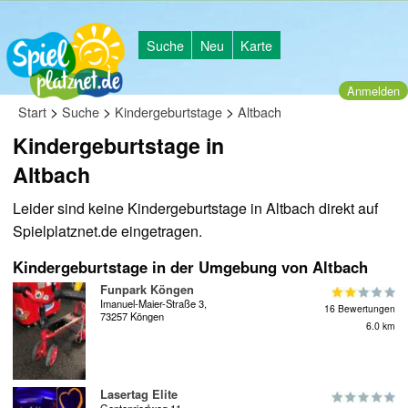
Suche
Neu
Karte
Anmelden
>
>
>
Start
Suche
Kindergeburtstage
Altbach
Kindergeburtstage in
Altbach
Leider sind keine Kindergeburtstage in Altbach direkt auf
Spielplatznet.de eingetragen.
Kindergeburtstage in der Umgebung von Altbach
Funpark Köngen
Imanuel-Maier-Straße 3,
16 Bewertungen
73257 Köngen
6.0 km
Lasertag Elite
Gentenriedweg 11,