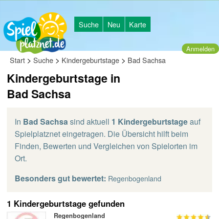
Suche
Neu
Karte
Anmelden
>
>
>
Start
Suche
Kindergeburtstage
Bad Sachsa
Kindergeburtstage in
Bad Sachsa
In
Bad Sachsa
sind aktuell
1 Kindergeburtstage
auf
Spielplatznet eingetragen. Die Übersicht hilft beim
Finden, Bewerten und Vergleichen von Spielorten im
Ort.
Besonders gut bewertet:
Regenbogenland
1 Kindergeburtstage gefunden
Regenbogenland