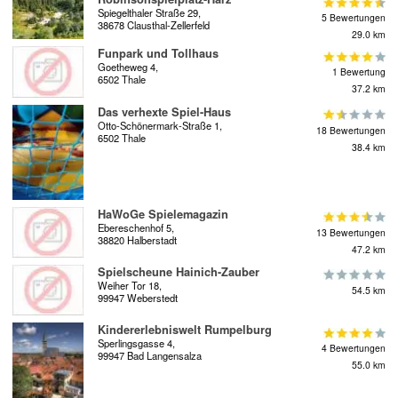
Spiegelthaler Straße 29,
5 Bewertungen
38678 Clausthal-Zellerfeld
29.0 km
Funpark und Tollhaus
Goetheweg 4,
1 Bewertung
6502 Thale
37.2 km
Das verhexte Spiel-Haus
Otto-Schönermark-Straße 1,
18 Bewertungen
6502 Thale
38.4 km
HaWoGe Spielemagazin
Ebereschenhof 5,
13 Bewertungen
38820 Halberstadt
47.2 km
Spielscheune Hainich-Zauber
Weiher Tor 18,
54.5 km
99947 Weberstedt
Kindererlebniswelt Rumpelburg
Sperlingsgasse 4,
4 Bewertungen
99947 Bad Langensalza
55.0 km