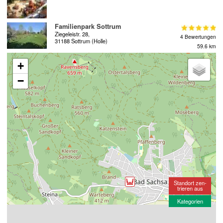
Familienpark Sottrum
Ziegeleistr. 28,
4 Bewertungen
31188 Sottrum (Holle)
59.6 km
+
−
Standort zen-
trieren aus
Kategorien