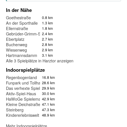
In der Nähe
Goethestraße
0.8 km
An der Sporthalle
1.3 km
Ellernstraße
1.8 km
Gebrüder-Grimm-Straße
2.4 km
Ebertplatz
2.7 km
Buchenweg
2.8 km
Wiesenweg
2.9 km
Hartmannsdamm
3.1 km
Alle 3 Spielplätze in Harztor anzeigen
Indoorspielplätze
Regenbogenland
16.8 km
Funpark und Tollhaus
28.6 km
Das verhexte Spiel-Haus
29.9 km
Aktiv-Spiel-Haus
30.0 km
HaWoGe Spielemagazin
42.9 km
Kleine Deichstraße
47.1 km
Steinberg
47.3 km
Kindererlebniswelt Rumpelburg
48.9 km
Mehr Indoorspielplätze...