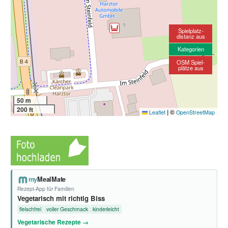
Spielplatz-
distanz aus
Kategorien
OSM Spiel-
plätze aus
50 m
200 ft
|
©
Leaflet
OpenStreetMap
my
MealMate
Rezept-App für Familien
Vegetarisch mit richtig Biss
fleischfrei
voller Geschmack
kinderleicht
Vegetarische Rezepte →