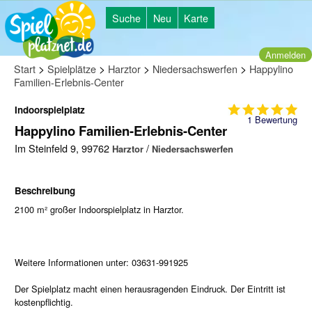
Suche
Neu
Karte
Anmelden
>
>
>
>
Start
Spielplätze
Harztor
Niedersachswerfen
Happylino
Familien-Erlebnis-Center
Indoorspielplatz
1
Bewertung
Happylino Familien-Erlebnis-Center
Im Steinfeld 9, 99762
/
Harztor
Niedersachswerfen
Beschreibung
2100 m² großer Indoorspielplatz in Harztor.
Weitere Informationen unter: 03631-991925
Der Spielplatz macht einen herausragenden Eindruck. Der Eintritt ist
kostenpflichtig.