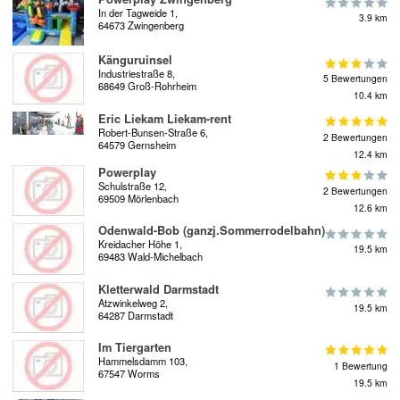
In der Tagweide 1,
3.9 km
64673 Zwingenberg
Känguruinsel
Industriestraße 8,
5 Bewertungen
68649 Groß-Rohrheim
10.4 km
Eric Liekam Liekam-rent
Robert-Bunsen-Straße 6,
2 Bewertungen
64579 Gernsheim
12.4 km
Powerplay
Schulstraße 12,
2 Bewertungen
69509 Mörlenbach
12.6 km
Odenwald-Bob (ganzj.Sommerrodelbahn)
Kreidacher Höhe 1,
19.5 km
69483 Wald-Michelbach
Kletterwald Darmstadt
Atzwinkelweg 2,
19.5 km
64287 Darmstadt
Im Tiergarten
Hammelsdamm 103,
1 Bewertung
67547 Worms
19.5 km