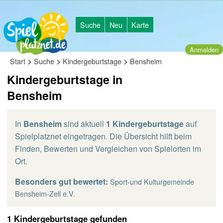
Suche
Neu
Karte
Anmelden
>
>
>
Start
Suche
Kindergeburtstage
Bensheim
Kindergeburtstage in
Bensheim
In
Bensheim
sind aktuell
1 Kindergeburtstage
auf
Spielplatznet eingetragen. Die Übersicht hilft beim
Finden, Bewerten und Vergleichen von Spielorten im
Ort.
Besonders gut bewertet:
Sport-und Kulturgemeinde
Bensheim-Zell e.V.
1 Kindergeburtstage gefunden