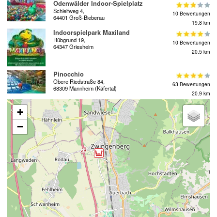
Odenwälder Indoor-Spielplatz
Schleifweg 4,
10 Bewertungen
64401 Groß-Bieberau
19.8 km
Indoorspielpark Maxiland
Rübgrund 19,
10 Bewertungen
64347 Griesheim
20.5 km
Pinocchio
Obere Riedstraße 84,
63 Bewertungen
68309 Mannheim (Käfertal)
20.9 km
+
−