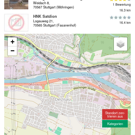
Weidach 8,
1 Bewertung
70567 Stuttgart (Möhringen)
16.3 km
HNK Satdion
Logauweg 21,
16.4 km
70565 Stuttgart (Fasanenhof)
+
−
Standort zen-
trieren aus
Kategorien