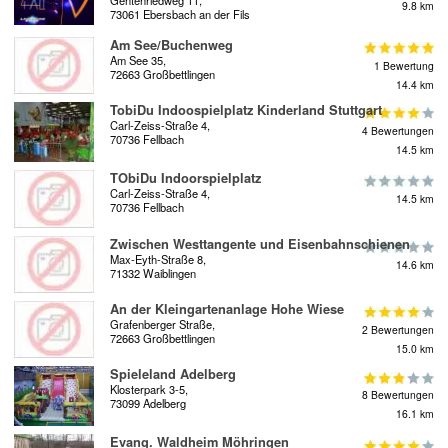
9.8 km
73061 Ebersbach an der Fils
Am See/Buchenweg
Am See 35,
1 Bewertung
72663 Großbettlingen
14.4 km
TobiDu Indoospielplatz Kinderland Stuttgart
Carl-Zeiss-Straße 4,
4 Bewertungen
70736 Fellbach
14.5 km
TObiDu Indoorspielplatz
Carl-Zeiss-Straße 4,
14.5 km
70736 Fellbach
Zwischen Westtangente und Eisenbahnschienen
Max-Eyth-Straße 8,
14.6 km
71332 Waiblingen
An der Kleingartenanlage Hohe Wiese
Grafenberger Straße,
2 Bewertungen
72663 Großbettlingen
15.0 km
Spieleland Adelberg
Klosterpark 3-5,
8 Bewertungen
73099 Adelberg
16.1 km
Evang. Waldheim Möhringen