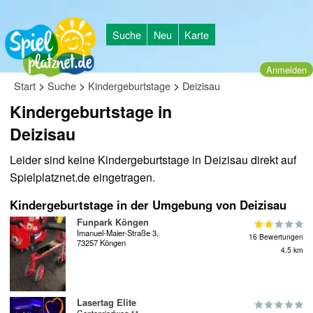
Suche
Neu
Karte
Anmelden
>
>
>
Start
Suche
Kindergeburtstage
Deizisau
Kindergeburtstage in
Deizisau
Leider sind keine Kindergeburtstage in Deizisau direkt auf
Spielplatznet.de eingetragen.
Kindergeburtstage in der Umgebung von Deizisau
Funpark Köngen
Imanuel-Maier-Straße 3,
16 Bewertungen
73257 Köngen
4.5 km
Lasertag Elite
Gentenriedweg 11,