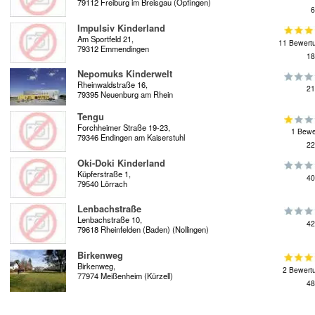
79112 Freiburg im Breisgau (Opfingen)
6
Impulsiv Kinderland
Am Sportfeld 21,
11 Bewert
79312 Emmendingen
18
Nepomuks Kinderwelt
Rheinwaldstraße 16,
21
79395 Neuenburg am Rhein
Tengu
Forchheimer Straße 19-23,
1 Bewe
79346 Endingen am Kaiserstuhl
22
Oki-Doki Kinderland
Küpferstraße 1,
40
79540 Lörrach
Lenbachstraße
Lenbachstraße 10,
42
79618 Rheinfelden (Baden) (Nollingen)
Birkenweg
Birkenweg,
2 Bewert
77974 Meißenheim (Kürzell)
48