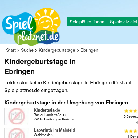
Spielplätze finden
Spielplatz ein
>
>
>
Start
Suche
Kindergeburtstage
Ebringen
Kindergeburtstage in
Ebringen
Leider sind keine Kindergeburtstage in Ebringen direkt auf
Spielplatznet.de eingetragen.
Kindergeburtstage in der Umgebung von Ebringen
Kindergalaxie
Basler Landstraße 17,
5 Bewert
79115 Freiburg im Breisgau
4
Labyrinth im Maisfeld
Waldmösle 2,
1 Bewe