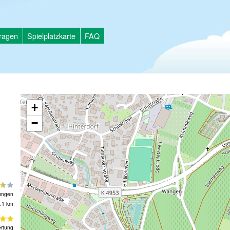
tragen
Spielplatzkarte
FAQ
+
−
ungen
.1 km
rtung