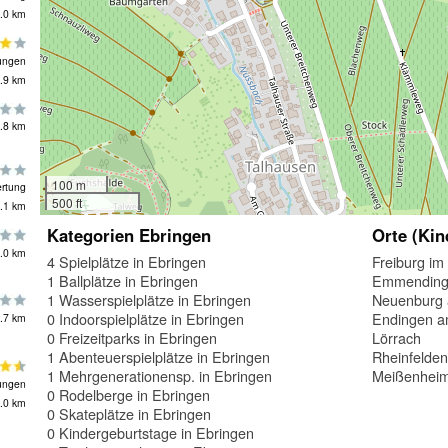
.0 km
ungen
.9 km
.8 km
100 m
rtung
500 ft
.1 km
Kategorien Ebringen
Orte (Kin
.0 km
4 Spielplätze in Ebringen
Freiburg im
1 Ballplätze in Ebringen
Emmendin
1 Wasserspielplätze in Ebringen
Neuenburg 
0 Indoorspielplätze in Ebringen
Endingen a
.7 km
0 Freizeitparks in Ebringen
Lörrach
1 Abenteuerspielplätze in Ebringen
Rheinfelde
1 Mehrgenerationensp. in Ebringen
Meißenhei
ungen
0 Rodelberge in Ebringen
.0 km
0 Skateplätze in Ebringen
0 Kindergeburtstage in Ebringen