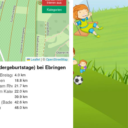
trieren aus
Kategorien
|
©
Leaflet
OpenStreetMap
dergeburtstage) bei Ebringen
 Breisgau
4.0 km
gen
18.8 km
am Rhein
21.7 km
m Kaiserstuhl
22.0 km
39.9 km
n (Baden)
42.6 km
m
48.0 km