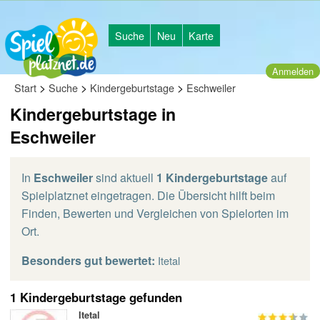
Suche
Neu
Karte
Anmelden
>
>
>
Start
Suche
Kindergeburtstage
Eschweiler
Kindergeburtstage in
Eschweiler
In
Eschweiler
sind aktuell
1 Kindergeburtstage
auf
Spielplatznet eingetragen. Die Übersicht hilft beim
Finden, Bewerten und Vergleichen von Spielorten im
Ort.
Besonders gut bewertet:
Itetal
1 Kindergeburtstage gefunden
Itetal