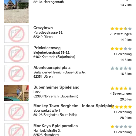
52134 Herzogenrath
13.7 km
Crazytown
Paradiesstrasse 88,
7 Bewertungen
52349 Düren
14.2 km
Pricksteenweg
Bleijerheiderstraat 58-62,
1 Bewertung
6462 Kerkrade (Bleijerheide)
14.8 km
Abenteuerspielplatz
Verlängerte-Heinrich-Dauer-Straße,
16.3 km
52351 Düren
Bubenheimer Spieleland
L327,
4 Bewertungen
52388 Nörvenich (Bubenheim)
20.6 km
Monkey Town Bergheim - Indoor Spielplatz
Sportparkstraße 1,
1 Bewertung
50126 Bergheim (Raum Köln)
28.9 km
MonKeys Spielparadies
Humboldtstraße 3,
1 Bewertung
52525 Heinsberg