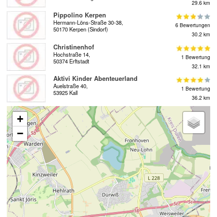
29.6 km
Pippolino Kerpen
Hermann-Löns-Straße 30-38,
6 Bewertungen
50170 Kerpen (Sindorf)
30.2 km
Christinenhof
Hochstraße 14,
1 Bewertung
50374 Erftstadt
32.1 km
Aktivi Kinder Abenteuerland
Auelstraße 40,
1 Bewertung
53925 Kall
36.2 km
+
−