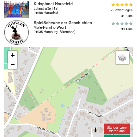
Kidsplanet Harsefeld
Jahnstraße 15S,
2 Bewertungen
21698 Harsefeld
31.8 km
SpielScheune der Geschichten
Marie-Henning-Weg 1,
33.4 km
21035 Hamburg (Allermöhe)
+
−
Standort zen-
trieren aus