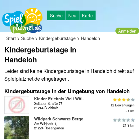
Suche
Neu
Karte
Anmelden
>
>
>
Start
Suche
Kindergeburtstage
Handeloh
Kindergeburtstage in
Handeloh
Leider sind keine Kindergeburtstage in Handeloh direkt auf
Spielplatznet.de eingetragen.
Kindergeburtstage in der Umgebung von Handeloh
Kinder-Erlebnis-Welt WAL
Soltauer Straße 77,
12 Bewertungen
21244 Buchholz
8.1 km
Wildpark Schwarze Berge
Am Wildpark 1,
21.9 km
21224 Rosengarten