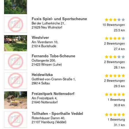
Fuxis Spiel- und Sportscheune
Bei der Lutherkirche 21,
10 Bewertungen
21629 Neu Wulmstorf
23.5 km
Westviver
Am Viverdamm 10,
2 Bewertungen
21614 Buxtehude
27.4 km
Fernando Tobe-Scheune
Osttangente 200,
2 Bewertungen
21423 Winsen (Luhe)
28.1 km
Heidewitzka
Gottfried-von-Cramm-Straße 1,
2 Bewertungen
29614 Soltau
29.5 km
Freizeitpark Nottensdorf
Am Freizeitpark 4,
1 Bewertung
21640 Nottensdorf
30.8 km
Tollhafen - Sporthalle Veddel
Rotenhäuser Damm 40,
1 Bewertung
21107 Hamburg (Veddel)
31.1 km