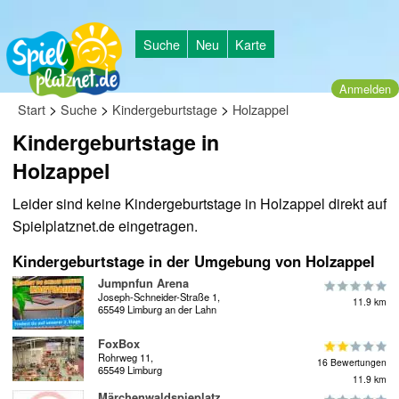
Suche
Neu
Karte
Anmelden
>
>
>
Start
Suche
Kindergeburtstage
Holzappel
Kindergeburtstage in
Holzappel
Leider sind keine Kindergeburtstage in Holzappel direkt auf
Spielplatznet.de eingetragen.
Kindergeburtstage in der Umgebung von Holzappel
Jumpnfun Arena
Joseph-Schneider-Straße 1,
11.9 km
65549 Limburg an der Lahn
FoxBox
Rohrweg 11,
16 Bewertungen
65549 Limburg
11.9 km
Märchenwaldspieplatz