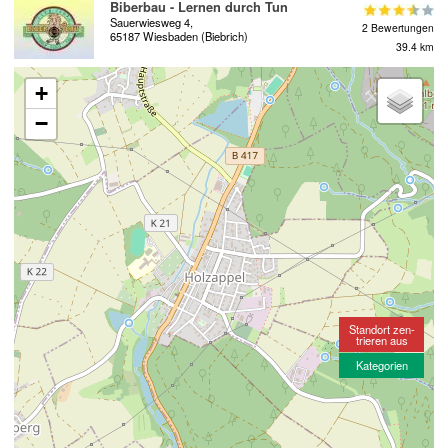
Biberbau - Lernen durch Tun
Sauerwiesweg 4,
2 Bewertungen
65187 Wiesbaden (Biebrich)
39.4 km
+
−
Standort zen-
trieren aus
Kategorien