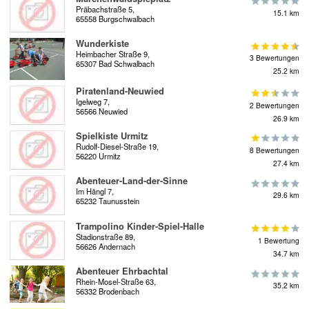
Präbachstraße 5,
15.1 km
65558 Burgschwalbach
Wunderkiste
Heimbacher Straße 9,
3 Bewertungen
65307 Bad Schwalbach
25.2 km
Piratenland-Neuwied
Igelweg 7,
2 Bewertungen
56566 Neuwied
26.9 km
Spielkiste Urmitz
Rudolf-Diesel-Straße 19,
8 Bewertungen
56220 Urmitz
27.4 km
Abenteuer-Land-der-Sinne
Im Hängl 7,
29.6 km
65232 Taunusstein
Trampolino Kinder-Spiel-Halle
Stadionstraße 89,
1 Bewertung
56626 Andernach
34.7 km
Abenteuer Ehrbachtal
Rhein-Mosel-Straße 63,
35.2 km
56332 Brodenbach