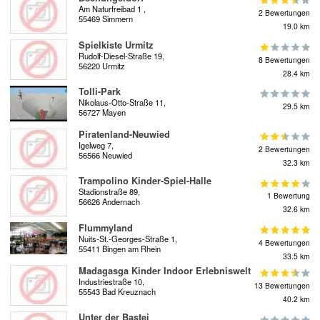
Am Naturfreibad 1 ,
2 Bewertungen
55469 Simmern
19.0 km
Spielkiste Urmitz
Rudolf-Diesel-Straße 19,
8 Bewertungen
56220 Urmitz
28.4 km
Tolli-Park
Nikolaus-Otto-Straße 11,
29.5 km
56727 Mayen
Piratenland-Neuwied
Igelweg 7,
2 Bewertungen
56566 Neuwied
32.3 km
Trampolino Kinder-Spiel-Halle
Stadionstraße 89,
1 Bewertung
56626 Andernach
32.6 km
Flummyland
Nuits-St.-Georges-Straße 1,
4 Bewertungen
55411 Bingen am Rhein
33.5 km
Madagasga Kinder Indoor Erlebniswelt
Industriestraße 10,
13 Bewertungen
55543 Bad Kreuznach
40.2 km
Unter der Bastei