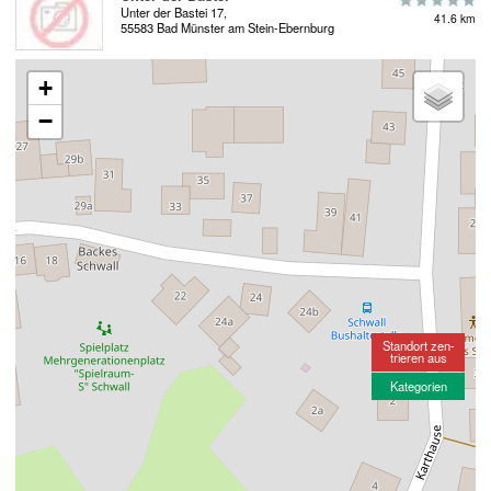
Unter der Bastei 17,
41.6 km
55583 Bad Münster am Stein-Ebernburg
+
−
Standort zen-
trieren aus
Kategorien