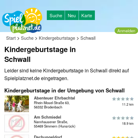
Suche
Neu
Karte
Anmelden
>
>
>
Start
Suche
Kindergeburtstage
Schwall
Kindergeburtstage in
Schwall
Leider sind keine Kindergeburtstage in Schwall direkt auf
Spielplatznet.de eingetragen.
Kindergeburtstage in der Umgebung von Schwall
Abenteuer Ehrbachtal
Rhein-Mosel-Straße 63,
11.2 km
56332 Brodenbach
Am Schmiedel
Nannhausener Straße,
18.9 km
55469 Simmern (Hunsrück)
Dschungeldorf