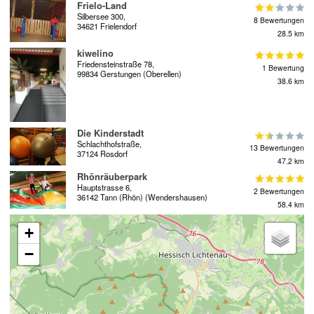
Frielo-Land
Silbersee 300,
8 Bewertungen
34621 Frielendorf
28.5 km
kiwelino
Friedensteinstraße 78,
1 Bewertung
99834 Gerstungen (Oberellen)
38.6 km
Die Kinderstadt
Schlachthofstraße,
13 Bewertungen
37124 Rosdorf
47.2 km
Rhönräuberpark
Hauptstrasse 6,
2 Bewertungen
36142 Tann (Rhön) (Wendershausen)
58.4 km
+
−