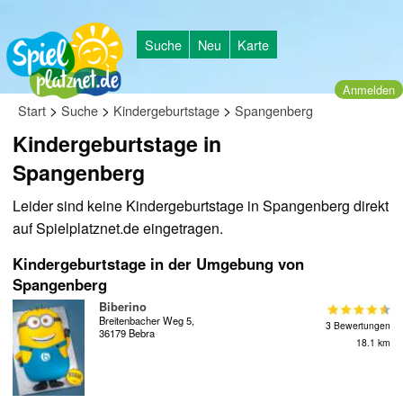
Suche
Neu
Karte
Anmelden
>
>
>
Start
Suche
Kindergeburtstage
Spangenberg
Kindergeburtstage in
Spangenberg
Leider sind keine Kindergeburtstage in Spangenberg direkt
auf Spielplatznet.de eingetragen.
Kindergeburtstage in der Umgebung von
Spangenberg
Biberino
Breitenbacher Weg 5,
3 Bewertungen
36179 Bebra
18.1 km