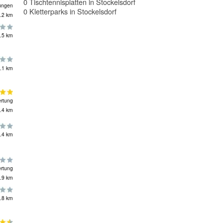
0 Tischtennisplatten in Stockelsdorf
ungen
0 Kletterparks in Stockelsdorf
.2 km
.5 km
.1 km
rtung
.4 km
.4 km
rtung
.9 km
.8 km