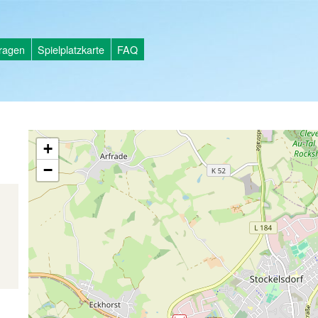
tragen
Spielplatzkarte
FAQ
+
−