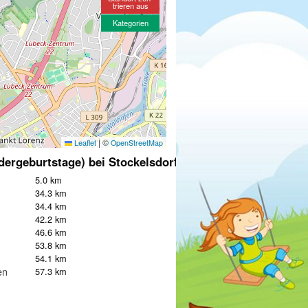
trieren aus
Kategorien
|
©
Leaflet
OpenStreetMap
dergeburtstage) bei Stockelsdorf
5.0 km
34.3 km
34.4 km
42.2 km
46.6 km
53.8 km
54.1 km
en
57.3 km