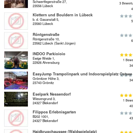
Schwertfegerstraße 27,
3 Bewert
23556 Lübeck
4
Klettern und Bouldern in Lübeck
b. d. Gasanstalt 5,
5
23560 Lübeck
Röntgenstraße
Röntgenstraße 10,
6
23562 Lübeck (Sankt Jürgen)
INDOO Parkioioio
Ewige Weide 1,
1 Bewe
22926 Ahrensburg
34
EasyJump Trampolinpark und Indoorspielplatz Ostsee
Grömitzer Höhe 3,
34
23743 Grömitz
Eselpark Nessendorf
Wiesengrund 3,
1 Bewe
24327 Blekendorf
40
Filippos Erlebnisgarten
B202 1001,
43
24327 Blekendorf
Haidkrugchaussee (Waldspielplatz)