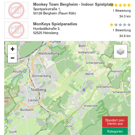
Monkey Town Bergheim - Indoor Spielplatz
Sportparkstraße 1,
1 Bewertung
50126 Bergheim (Raum Köln)
34.0 km
MonKeys Spielparadies
Humboldtstraße 3,
1 Bewertung
52525 Heinsberg
34.6 km
+
−
Standort zen-
trieren aus
Kategorien