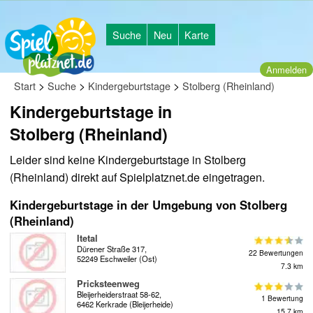
Suche
Neu
Karte
Anmelden
>
>
>
Start
Suche
Kindergeburtstage
Stolberg (Rheinland)
Kindergeburtstage in
Stolberg (Rheinland)
Leider sind keine Kindergeburtstage in Stolberg
(Rheinland) direkt auf Spielplatznet.de eingetragen.
Kindergeburtstage in der Umgebung von Stolberg
(Rheinland)
Itetal
Dürener Straße 317,
22 Bewertungen
52249 Eschweiler (Ost)
7.3 km
Pricksteenweg
Bleijerheiderstraat 58-62,
1 Bewertung
6462 Kerkrade (Bleijerheide)
15.7 km