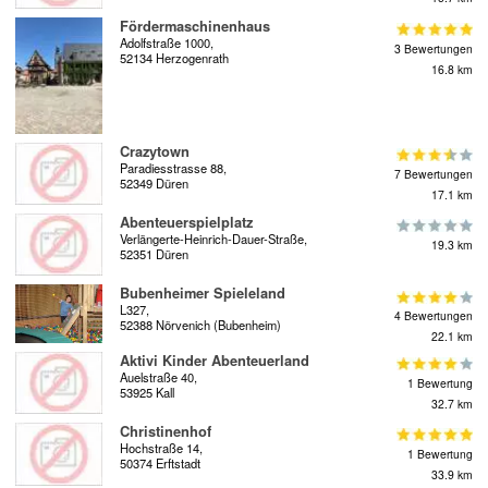
Fördermaschinenhaus
Adolfstraße 1000,
3 Bewertungen
52134 Herzogenrath
16.8 km
Crazytown
Paradiesstrasse 88,
7 Bewertungen
52349 Düren
17.1 km
Abenteuerspielplatz
Verlängerte-Heinrich-Dauer-Straße,
19.3 km
52351 Düren
Bubenheimer Spieleland
L327,
4 Bewertungen
52388 Nörvenich (Bubenheim)
22.1 km
Aktivi Kinder Abenteuerland
Auelstraße 40,
1 Bewertung
53925 Kall
32.7 km
Christinenhof
Hochstraße 14,
1 Bewertung
50374 Erftstadt
33.9 km