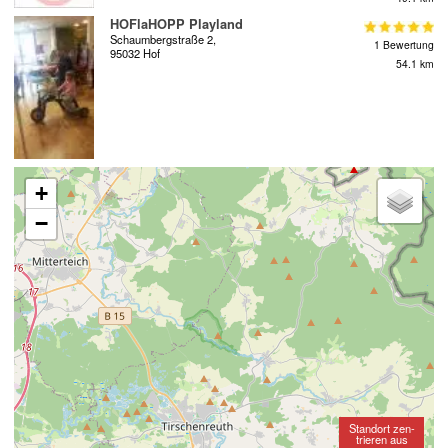
HOFlaHOPP Playland
Schaumbergstraße 2,
1 Bewertung
95032 Hof
54.1 km
+
−
Standort zen-
trieren aus