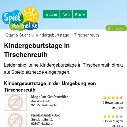
Suche
Neu
Karte
Anmelden
>
>
>
Start
Suche
Kindergeburtstage
Tirschenreuth
Kindergeburtstage in
Tirschenreuth
Leider sind keine Kindergeburtstage in Tirschenreuth direkt
auf Spielplatznet.de eingetragen.
Kindergeburtstage in der Umgebung von
Tirschenreuth
Megafun Grafenwöhr
Am Waldbad 3,
2 Bewertungen
92655 Grafenwöhr
35.3 km
NabbaDabbaDoo
Schulstraße 12,
2 Bewertungen
92507 Nabburg
49.1 km