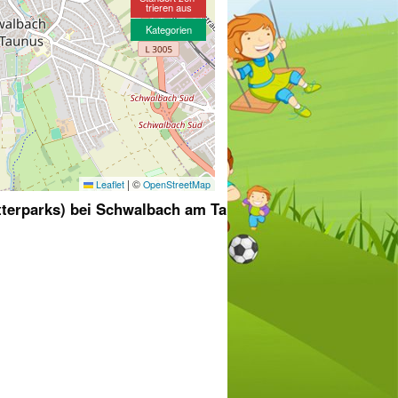
trieren aus
Kategorien
|
©
Leaflet
OpenStreetMap
tterparks) bei Schwalbach am Taunus