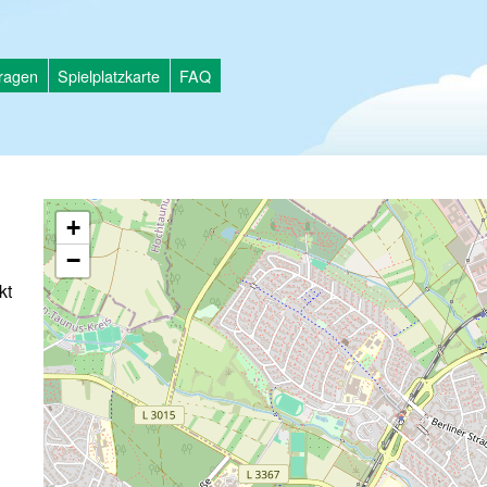
tragen
Spielplatzkarte
FAQ
+
−
kt