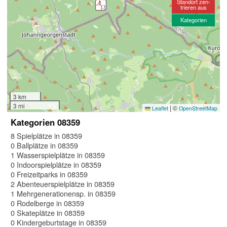
Standort zen-
trieren aus
Kategorien
3 km
3 mi
|
©
Leaflet
OpenStreetMap
Kategorien 08359
8 Spielplätze in 08359
0 Ballplätze in 08359
1 Wasserspielplätze in 08359
0 Indoorspielplätze in 08359
0 Freizeitparks in 08359
2 Abenteuerspielplätze in 08359
1 Mehrgenerationensp. in 08359
0 Rodelberge in 08359
0 Skateplätze in 08359
0 Kindergeburtstage in 08359