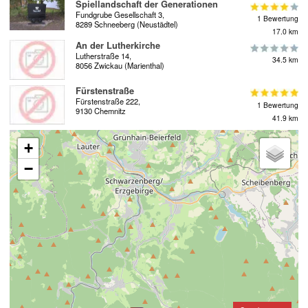
Spiellandschaft der Generationen
Fundgrube Gesellschaft 3,
1 Bewertung
8289 Schneeberg (Neustädtel)
17.0 km
An der Lutherkirche
Lutherstraße 14,
34.5 km
8056 Zwickau (Marienthal)
Fürstenstraße
Fürstenstraße 222,
1 Bewertung
9130 Chemnitz
41.9 km
+
−