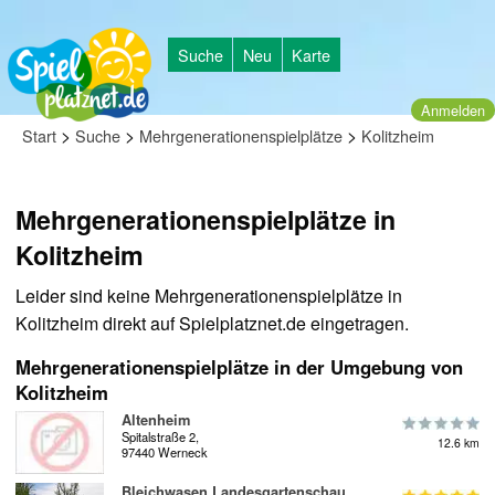
Suche
Neu
Karte
Anmelden
>
>
>
Start
Suche
Mehrgenerationenspielplätze
Kolitzheim
Mehrgenerationenspielplätze in
Kolitzheim
Leider sind keine Mehrgenerationenspielplätze in
Kolitzheim direkt auf Spielplatznet.de eingetragen.
Mehrgenerationenspielplätze in der Umgebung von
Kolitzheim
Altenheim
Spitalstraße 2,
12.6 km
97440 Werneck
Bleichwasen Landesgartenschau