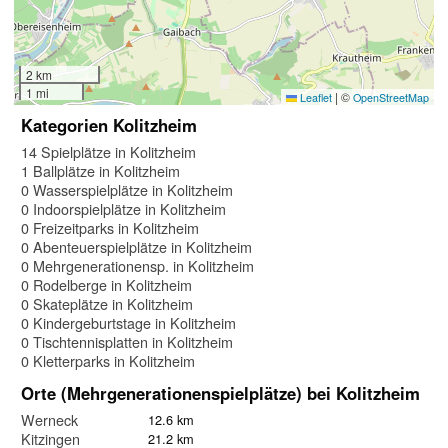
2 km
1 mi
|
©
Leaflet
OpenStreetMap
Kategorien Kolitzheim
14 Spielplätze in Kolitzheim
1 Ballplätze in Kolitzheim
0 Wasserspielplätze in Kolitzheim
0 Indoorspielplätze in Kolitzheim
0 Freizeitparks in Kolitzheim
0 Abenteuerspielplätze in Kolitzheim
0 Mehrgenerationensp. in Kolitzheim
0 Rodelberge in Kolitzheim
0 Skateplätze in Kolitzheim
0 Kindergeburtstage in Kolitzheim
0 Tischtennisplatten in Kolitzheim
0 Kletterparks in Kolitzheim
Orte (Mehrgenerationenspielplätze) bei Kolitzheim
Werneck
12.6 km
Kitzingen
21.2 km