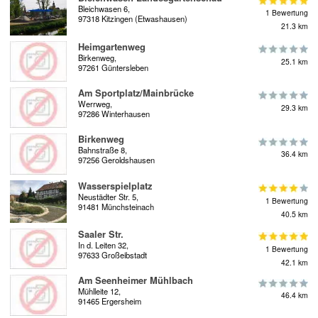
Bleichwasen 6,
1 Bewertung
97318 Kitzingen (Etwashausen)
21.3 km
Heimgartenweg
Birkenweg,
25.1 km
97261 Güntersleben
Am Sportplatz/Mainbrücke
Werrweg,
29.3 km
97286 Winterhausen
Birkenweg
Bahnstraße 8,
36.4 km
97256 Geroldshausen
Wasserspielplatz
Neustädter Str. 5,
1 Bewertung
91481 Münchsteinach
40.5 km
Saaler Str.
In d. Leiten 32,
1 Bewertung
97633 Großeibstadt
42.1 km
Am Seenheimer Mühlbach
Mühlleite 12,
46.4 km
91465 Ergersheim