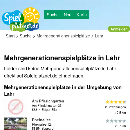
Suche
Neu
Karte
Anmelden
>
>
>
Start
Suche
Mehrgenerationenspielplätze
Lahr
Mehrgenerationenspielplätze in Lahr
Leider sind keine Mehrgenerationenspielplätze in Lahr
direkt auf Spielplatznet.de eingetragen.
Mehrgenerationenspielplätze in der Umgebung von
Lahr
Am Pfirsichgarten
Am Pfirsichgarten 33,
2 Bewertungen
56814 Ediger-Eller
15.5 km
Rheinallee
Rheinallee 12,
20.7 km
56154 Boppard