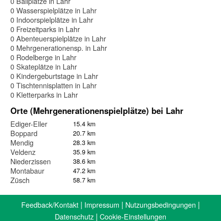
0 Ballplätze in Lahr
0 Wasserspielplätze in Lahr
0 Indoorspielplätze in Lahr
0 Freizeitparks in Lahr
0 Abenteuerspielplätze in Lahr
0 Mehrgenerationensp. in Lahr
0 Rodelberge in Lahr
0 Skateplätze in Lahr
0 Kindergeburtstage in Lahr
0 Tischtennisplatten in Lahr
0 Kletterparks in Lahr
Orte (Mehrgenerationenspielplätze) bei Lahr
Ediger-Eller
15.4 km
Boppard
20.7 km
Mendig
28.3 km
Veldenz
35.9 km
Niederzissen
38.6 km
Montabaur
47.2 km
Züsch
58.7 km
|
|
|
Feedback/Kontakt
Impressum
Nutzungsbedingungen
|
Datenschutz
Cookie-Einstellungen