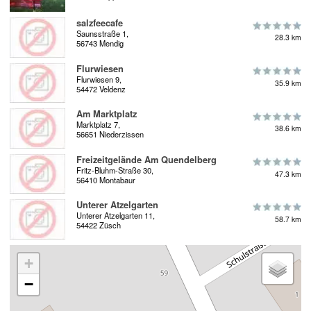
salzfeecafe
Saunsstraße 1,
28.3 km
56743 Mendig
Flurwiesen
Flurwiesen 9,
35.9 km
54472 Veldenz
Am Marktplatz
Marktplatz 7,
38.6 km
56651 Niederzissen
Freizeitgelände Am Quendelberg
Fritz-Bluhm-Straße 30,
47.3 km
56410 Montabaur
Unterer Atzelgarten
Unterer Atzelgarten 11,
58.7 km
54422 Züsch
+
−