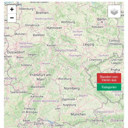
+
−
Standort zen-
trieren aus
Kategorien