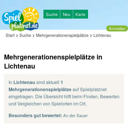
Suche
Neu
Karte
Anmelden
>
>
>
Start
Suche
Mehrgenerationenspielplätze
Lichtenau
Mehrgenerationenspielplätze in
Lichtenau
In
Lichtenau
sind aktuell
1
Mehrgenerationenspielplätze
auf Spielplatznet
eingetragen. Die Übersicht hilft beim Finden, Bewerten
und Vergleichen von Spielorten im Ort.
Besonders gut bewertet:
An der Sauer