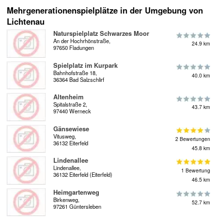
Mehrgenerationenspielplätze in der Umgebung von
Lichtenau
Naturspielplatz Schwarzes Moor
An der Hochrhönstraße,
24.9 km
97650 Fladungen
Spielplatz im Kurpark
Bahnhofstraße 18,
40.0 km
36364 Bad Salzschlirf
Altenheim
Spitalstraße 2,
43.7 km
97440 Werneck
Gänsewiese
Vitusweg,
2 Bewertungen
36132 Eiterfeld
45.8 km
Lindenallee
Lindenallee,
1 Bewertung
36132 Eiterfeld (Eiterfeld)
46.5 km
Heimgartenweg
Birkenweg,
52.7 km
97261 Güntersleben