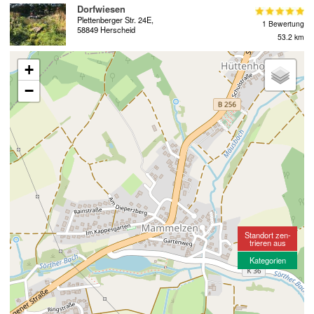
Dorfwiesen
Plettenberger Str. 24E,
1 Bewertung
58849 Herscheid
53.2 km
+
−
Standort zen-
trieren aus
Kategorien