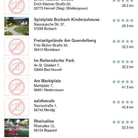
Erich-Kästner-Straße 20,
26.2 km
53773 Hennef (Sieg) (Weldergoven)
Spielplatz Burbach Kinderzuhause
Nassauische Str. 37,
29.3 km
57299 Burbach
Freizeitgelände Am Quendelberg
Fritz-Bluhm-Straße 30,
32.0 km
56410 Montabaur
Im Reitersdorfer Park
An St. Göddert 7,
32.2 km
53604 Bad Honnef
Am Marktplatz
Marktplatz 7,
41.5 km
56651 Niederzissen
salzfeecafe
Saunsstraße 1,
45.8 km
56743 Mendig
Rheinallee
Rheinallee 12,
52.5 km
56154 Boppard