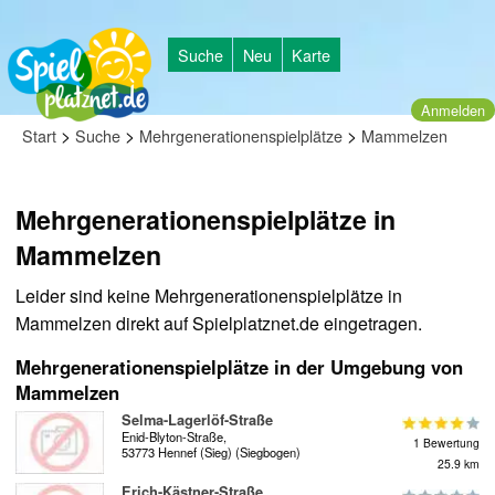
Suche
Neu
Karte
Anmelden
>
>
>
Start
Suche
Mehrgenerationenspielplätze
Mammelzen
Mehrgenerationenspielplätze in
Mammelzen
Leider sind keine Mehrgenerationenspielplätze in
Mammelzen direkt auf Spielplatznet.de eingetragen.
Mehrgenerationenspielplätze in der Umgebung von
Mammelzen
Selma-Lagerlöf-Straße
Enid-Blyton-Straße,
1 Bewertung
53773 Hennef (Sieg) (Siegbogen)
25.9 km
Erich-Kästner-Straße