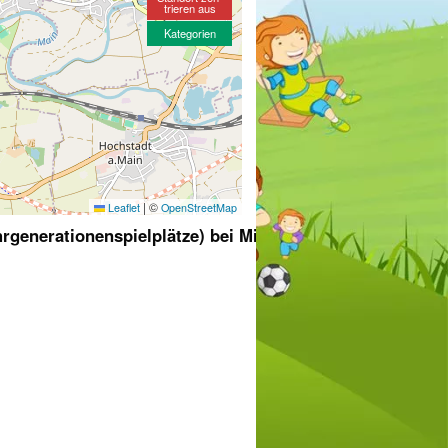
trieren aus
Kategorien
|
©
Leaflet
OpenStreetMap
rgenerationenspielplätze) bei Michelau in Oberfranken