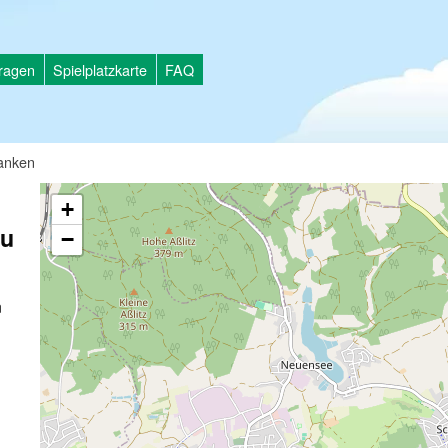
tragen
Spielplatzkarte
FAQ
ranken
+
au
−
n