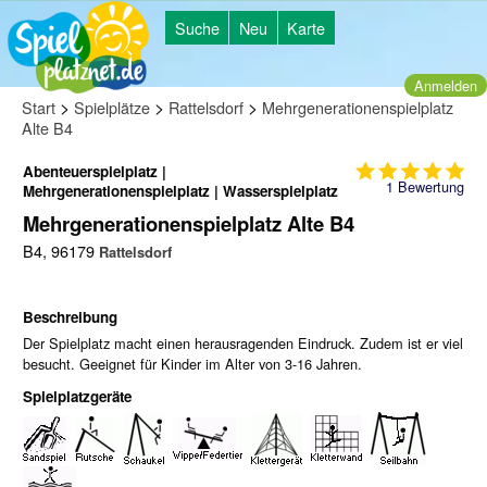
Suche
Neu
Karte
Anmelden
>
>
>
Start
Spielplätze
Rattelsdorf
Mehrgenerationenspielplatz
Alte B4
Abenteuerspielplatz |
1
Bewertung
Mehrgenerationenspielplatz | Wasserspielplatz
Mehrgenerationenspielplatz Alte B4
B4, 96179
Rattelsdorf
Beschreibung
Der Spielplatz macht einen herausragenden Eindruck. Zudem ist er viel
besucht. Geeignet für Kinder im Alter von 3-16 Jahren.
Spielplatzgeräte