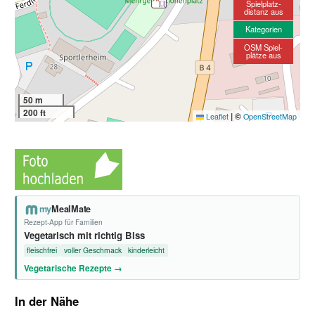
Spielplatz-
distanz aus
Kategorien
OSM Spiel-
plätze aus
50 m
200 ft
|
©
Leaflet
OpenStreetMap
my
MealMate
Rezept-App für Familien
Vegetarisch mit richtig Biss
fleischfrei
voller Geschmack
kinderleicht
Vegetarische Rezepte →
In der Nähe