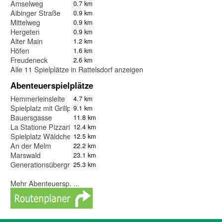
Amselweg
0.7 km
Aibinger Straße
0.9 km
Mittelweg
0.9 km
Hergeten
0.9 km
Alter Main
1.2 km
Höfen
1.6 km
Freudeneck
2.6 km
Alle 11 Spielplätze in Rattelsdorf anzeigen
Abenteuerspielplätze
Hemmerleinsleite
4.7 km
Spielplatz mit Grillplatz
9.1 km
Bauersgasse
11.8 km
La Statione Pizzaria
12.4 km
Spielplatz Wäldchen
12.5 km
An der Melm
22.2 km
Marswald
23.1 km
Generationsübergreifender Bewegungspark
25.3 km
Mehr Abenteuersp. ...