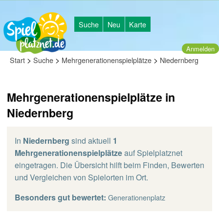
Suche
Neu
Karte
Anmelden
>
>
>
Start
Suche
Mehrgenerationenspielplätze
Niedernberg
Mehrgenerationenspielplätze in
Niedernberg
In
Niedernberg
sind aktuell
1
Mehrgenerationenspielplätze
auf Spielplatznet
eingetragen. Die Übersicht hilft beim Finden, Bewerten
und Vergleichen von Spielorten im Ort.
Besonders gut bewertet:
Generationenplatz