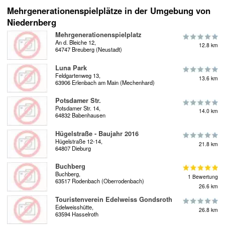
Mehrgenerationenspielplätze in der Umgebung von
Niedernberg
Mehrgenerationenspielplatz
An d. Bleiche 12,
12.8 km
64747 Breuberg (Neustadt)
Luna Park
Feldgartenweg 13,
13.6 km
63906 Erlenbach am Main (Mechenhard)
Potsdamer Str.
Potsdamer Str. 14,
14.0 km
64832 Babenhausen
Hügelstraße - Baujahr 2016
Hügelstraße 12-14,
21.8 km
64807 Dieburg
Buchberg
Buchberg,
1 Bewertung
63517 Rodenbach (Oberrodenbach)
26.6 km
Touristenverein Edelweiss Gondsroth
Edelweisshütte,
26.8 km
63594 Hasselroth