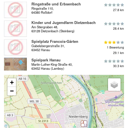
Ringstraße und Erbsenbach
Ringstraße 110,
27.8 km
64380 Roßdorf
Kinder und Jugendfarm Dietzenbach
Am Stiergraben 48,
28.4 km
63128 Dietzenbach (Steinberg)
Spielplatz Francois-Gärten
Gabelsbergerstraße 31,
1 Bewertung
63452 Hanau
29.1 km
Spielpark Hanau
Martin-Luther-King-Straße 40,
30.3 km
63452 Hanau (Lamboy)
+
−