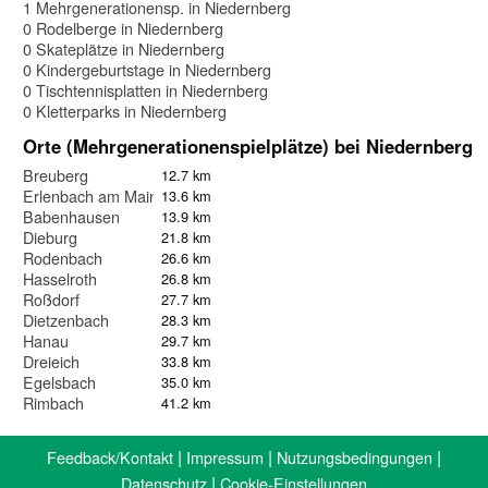
1 Mehrgenerationensp. in Niedernberg
0 Rodelberge in Niedernberg
0 Skateplätze in Niedernberg
0 Kindergeburtstage in Niedernberg
0 Tischtennisplatten in Niedernberg
0 Kletterparks in Niedernberg
Orte (Mehrgenerationenspielplätze) bei Niedernberg
Breuberg
12.7 km
Erlenbach am Main
13.6 km
Babenhausen
13.9 km
Dieburg
21.8 km
Rodenbach
26.6 km
Hasselroth
26.8 km
Roßdorf
27.7 km
Dietzenbach
28.3 km
Hanau
29.7 km
Dreieich
33.8 km
Egelsbach
35.0 km
Rimbach
41.2 km
|
|
|
Feedback/Kontakt
Impressum
Nutzungsbedingungen
|
Datenschutz
Cookie-Einstellungen