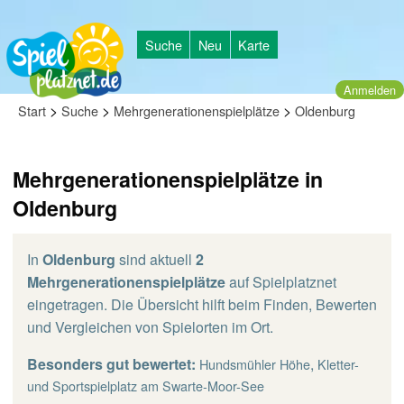
Suche
Neu
Karte
Anmelden
>
>
>
Start
Suche
Mehrgenerationenspielplätze
Oldenburg
Mehrgenerationenspielplätze in
Oldenburg
In
Oldenburg
sind aktuell
2
Mehrgenerationenspielplätze
auf Spielplatznet
eingetragen. Die Übersicht hilft beim Finden, Bewerten
und Vergleichen von Spielorten im Ort.
Besonders gut bewertet:
,
Hundsmühler Höhe
Kletter-
und Sportspielplatz am Swarte-Moor-See