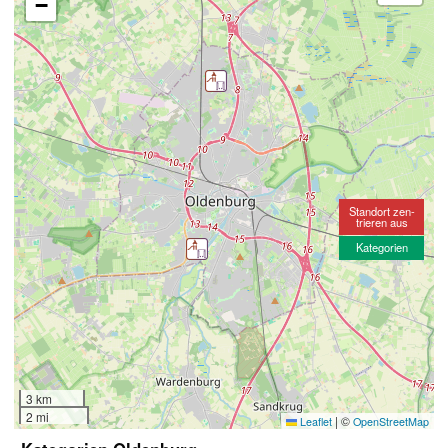
−
Standort zen-
trieren aus
Kategorien
3 km
2 mi
|
©
Leaflet
OpenStreetMap