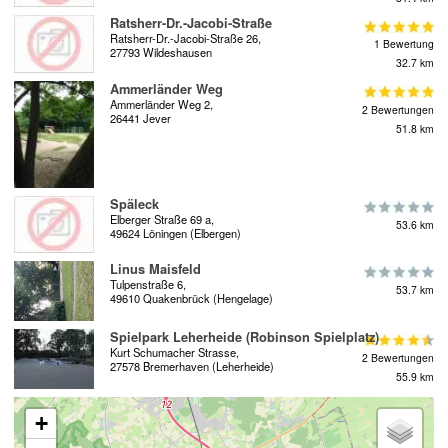
Ratsherr-Dr.-Jacobi-Straße
Ratsherr-Dr.-Jacobi-Straße 26,
1 Bewertung
27793 Wildeshausen
32.7 km
Ammerländer Weg
Ammerländer Weg 2,
2 Bewertungen
26441 Jever
51.8 km
Späleck
Elberger Straße 69 a,
53.6 km
49624 Löningen (Elbergen)
Linus Maisfeld
Tulpenstraße 6,
53.7 km
49610 Quakenbrück (Hengelage)
Spielpark Leherheide (Robinson Spielplatz)
Kurt Schumacher Strasse,
2 Bewertungen
27578 Bremerhaven (Leherheide)
55.9 km
+