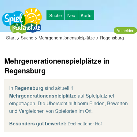
Suche
Neu
Karte
Anmelden
>
>
>
Start
Suche
Mehrgenerationenspielplätze
Regensburg
Mehrgenerationenspielplätze in
Regensburg
In
Regensburg
sind aktuell
1
Mehrgenerationenspielplätze
auf Spielplatznet
eingetragen. Die Übersicht hilft beim Finden, Bewerten
und Vergleichen von Spielorten im Ort.
Besonders gut bewertet:
Dechbettener Hof