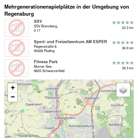
Mehrgenerationenspielplätze in der Umgebung von
Regensburg
SSV
SSV Brennberg,
22.3 km
0 17
Sport- und Freizeitzentrum AM ESPER
Regenstraße 8,
36.9 km
93426 Roding
Fitness Park
Murner See,
38.5 km
9625 Schwarzenfeld
+
−