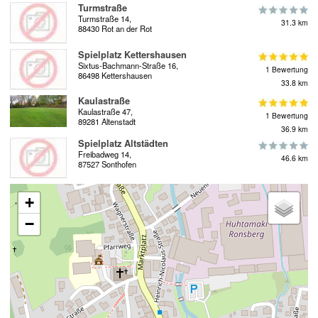
Turmstraße
Turmstraße 14,
31.3 km
88430 Rot an der Rot
Spielplatz Kettershausen
Sixtus-Bachmann-Straße 16,
1 Bewertung
86498 Kettershausen
33.8 km
Kaulastraße
Kaulastraße 47,
1 Bewertung
89281 Altenstadt
36.9 km
Spielplatz Altstädten
Freibadweg 14,
46.6 km
87527 Sonthofen
+
−