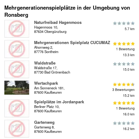
Mehrgenerationenspielplätze in der Umgebung von
Ronsberg
Naturfreibad Hagenmoos
Hagenmoos 10,
5.7 km
87634 Obergünzburg
Mehrgenerationen Spielplatz CUCUMAZ
Ahornweg 2,
1 Bewertung
87776 Sontheim
13.3 km
Waldstraße
Waldstraße 17,
15.0 km
87730 Bad Grönenbach
Wertachpark
Am Sonneneck 181,
3 Bewertungen
87600 Kaufbeuren
15.2 km
Spielplätze im Jordanpark
Berliner Platz 10,
1 Bewertung
87600 Kaufbeuren
16.0 km
Gartenweg
Gartenweg 8,
16.2 km
87600 Kaufbeuren