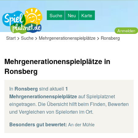
Suche
Neu
Karte
Anmelden
>
>
>
Start
Suche
Mehrgenerationenspielplätze
Ronsberg
Mehrgenerationenspielplätze in
Ronsberg
In
Ronsberg
sind aktuell
1
Mehrgenerationenspielplätze
auf Spielplatznet
eingetragen. Die Übersicht hilft beim Finden, Bewerten
und Vergleichen von Spielorten im Ort.
Besonders gut bewertet:
An der Mühle