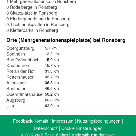
1 Mehrgenerationensp. in Ronsberg
0 Rodelberge in Ronsberg
0 Skateplätze in Ronsberg
0 Kindergeburtstage in Ronsberg
0 Tischtennisplatten in Ronsberg
0 Kletterparks in Ronsberg
Orte (Mehrgenerationenspielplätze) bei Ronsberg
Obergünzburg
5.7 km
Sontheim
13.2 km
Bad Grönenbach
15.0 km
Kaufbeuren
15.7 km
Rot an der Rot
31.3 km
Kettershausen
33.7 km
Altenstadt
36.8 km
Sonthofen
46.6 km
Oberottmarshausen
50.2 km
Augsburg
62.8 km
Ulm
63.9 km
|
|
|
Feedback/Kontakt
Impressum
Nutzungsbedingungen
|
Datenschutz
Cookie-Einstellungen
© 2007-2026 Ralph Anthes | Made with ♥ in Hannover