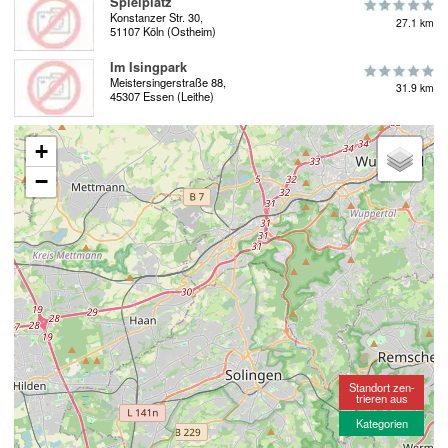
Spielplatz
Konstanzer Str. 30,
27.1 km
51107 Köln (Ostheim)
Im Isingpark
Meistersingerstraße 88,
31.9 km
45307 Essen (Leithe)
+
−
Standort zen-
trieren aus
Kategorien