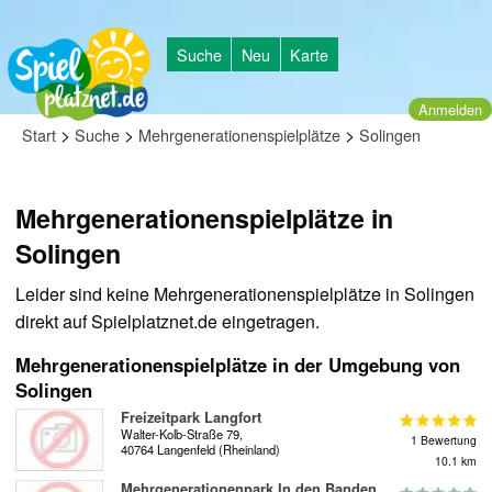
Suche
Neu
Karte
Anmelden
>
>
>
Start
Suche
Mehrgenerationenspielplätze
Solingen
Mehrgenerationenspielplätze in
Solingen
Leider sind keine Mehrgenerationenspielplätze in Solingen
direkt auf Spielplatznet.de eingetragen.
Mehrgenerationenspielplätze in der Umgebung von
Solingen
Freizeitpark Langfort
Walter-Kolb-Straße 79,
1 Bewertung
40764 Langenfeld (Rheinland)
10.1 km
Mehrgenerationenpark In den Banden