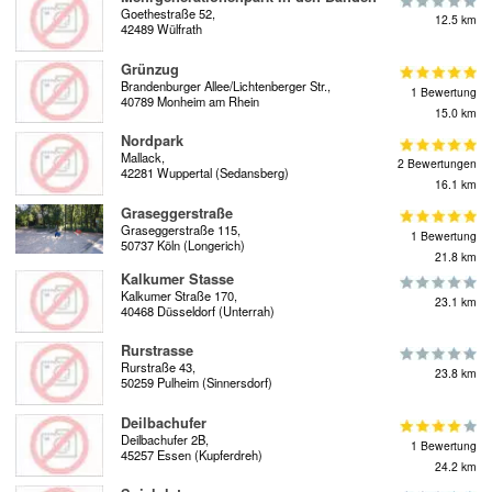
Goethestraße 52,
12.5 km
42489 Wülfrath
Grünzug
Brandenburger Allee/Lichtenberger Str.,
1 Bewertung
40789 Monheim am Rhein
15.0 km
Nordpark
Mallack,
2 Bewertungen
42281 Wuppertal (Sedansberg)
16.1 km
Graseggerstraße
Graseggerstraße 115,
1 Bewertung
50737 Köln (Longerich)
21.8 km
Kalkumer Stasse
Kalkumer Straße 170,
23.1 km
40468 Düsseldorf (Unterrah)
Rurstrasse
Rurstraße 43,
23.8 km
50259 Pulheim (Sinnersdorf)
Deilbachufer
Deilbachufer 2B,
1 Bewertung
45257 Essen (Kupferdreh)
24.2 km