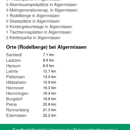
0 Abenteuerspielplätze in Algermissen
0 Mehrgenerationensp. in Algermissen
1 Rodelberge in Algermissen
0 Skateplätze in Algermissen
0 Kindergeburtstage in Algermissen
1 Tischtennisplatten in Algermissen
0 Kletterparks in Algermissen
Orte (Rodelberge) bei Algermissen
Sarstedt
7.1 km
Laatzen
8.6 km
Harsum
8.9 km
Lehrte
12.7 km
Pattensen
13.0 km
Hildesheim
15.9 km
Hannover
16.3 km
Hemmingen
16.4 km
Burgdorf
19.8 km
Peine
20.8 km
Ronnenberg
21.3 km
Edemissen
22.2 km
|
|
|
Feedback/Kontakt
Impressum
Nutzungsbedingungen