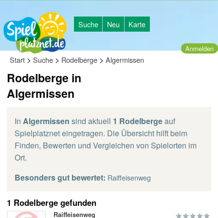
Suche
Neu
Karte
Anmelden
>
>
>
Start
Suche
Rodelberge
Algermissen
Rodelberge in
Algermissen
In
Algermissen
sind aktuell
1 Rodelberge
auf
Spielplatznet eingetragen. Die Übersicht hilft beim
Finden, Bewerten und Vergleichen von Spielorten im
Ort.
Besonders gut bewertet:
Raiffeisenweg
1 Rodelberge gefunden
Raiffeisenweg