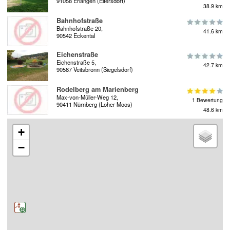
91058 Erlangen (Eltersdorf)
38.9 km
Bahnhofstraße
Bahnhofstraße 20,
41.6 km
90542 Eckental
Eichenstraße
Eichenstraße 5,
42.7 km
90587 Veitsbronn (Siegelsdorf)
Rodelberg am Marienberg
Max-von-Müller-Weg 12,
1 Bewertung
90411 Nürnberg (Loher Moos)
48.6 km
+
−