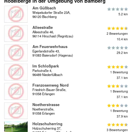
Rodelberge in der Umgebung von Bamberg
Am Güßbach
Weipelsdorfer Straße 23A,
5.2 km
96120 Bischberg
Alleestraße
Alleestraße 46,
2 Bewertungen
96114 Hirschaid (Regnitzau)
10.4 km
Am Feuerwehrhaus
Egerlandstraße 43,
29.2 km
91083 Baiersdorf (Hagenau)
Im Schloßpark
Parkstraße 4,
1 Bewertung
96489 Niederfüllbach
37.1 km
Franzosenweg Nord
Friedrich-Bauer-Straße,
1 Bewertung
91058 Erlangen
37.1 km
Noetherstrasse
Noetherstraße,
1 Bewertung
91058 Erlangen
37.9 km
Holzschuherring
Holzschuherring 37,
3 Bewertungen