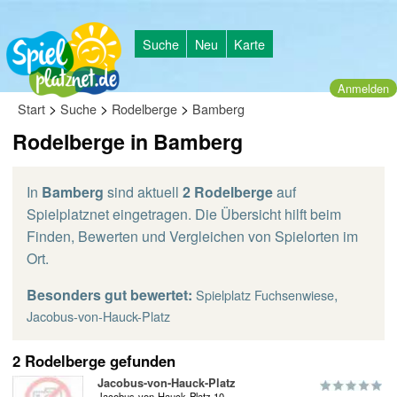
Suche
Neu
Karte
Anmelden
>
>
>
Start
Suche
Rodelberge
Bamberg
Rodelberge in Bamberg
In
Bamberg
sind aktuell
2 Rodelberge
auf
Spielplatznet eingetragen. Die Übersicht hilft beim
Finden, Bewerten und Vergleichen von Spielorten im
Ort.
Besonders gut bewertet:
,
Spielplatz Fuchsenwiese
Jacobus-von-Hauck-Platz
2 Rodelberge gefunden
Jacobus-von-Hauck-Platz
Jacobus-von-Hauck-Platz 10,