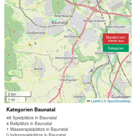
Standort zen-
trieren aus
Kategorien
2 km
1 mi
|
©
Leaflet
OpenStreetMap
Kategorien Baunatal
48 Spielplätze in Baunatal
4 Ballplätze in Baunatal
1 Wasserspielplätze in Baunatal
0 Indoorspielplätze in Baunatal