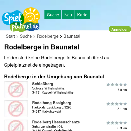
Suche
Neu
Karte
Anmelden
>
>
>
Start
Suche
Rodelberge
Baunatal
Rodelberge in Baunatal
Leider sind keine Rodelberge in Baunatal direkt auf
Spielplatznet.de eingetragen.
Rodelberge in der Umgebung von Baunatal
Schloßberg
Schloss Wilhelmshöhe,
7.0 km
34131 Kassel (Wilhelmshöhe)
Rodelhang Essigberg
Parkplatz Essigbarg L 3298,
8.1 km
34317 Habichtswald
Rodelberg Hessenschanze
Schanzenstraße 104,
8.3 km
34130 Kassel (Kirchditmold)