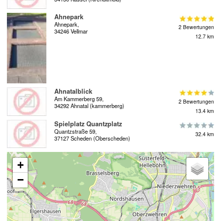
Ahnepark
Ahnepark,
2 Bewertungen
34246 Vellmar
12.7 km
Ahnatalblick
Am Kammerberg 59,
2 Bewertungen
34292 Ahnatal (kammerberg)
13.4 km
Spielplatz Quantzplatz
Quantzstraße 59,
32.4 km
37127 Scheden (Oberscheden)
+
−