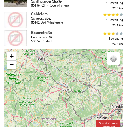
Schillingsrotter Straße,
1 Bewertung
50996 Köln (Rodenkirchen)
22.0 km
Schleidtal
Schleidstraße,
1 Bewertung
53902 Bad Münstereifel
23.4 km
Baumstraße
Baumstraße 34,
1 Bewertung
50374 Erftstadt
24.8 km
+
−
Standort zen-
trieren aus