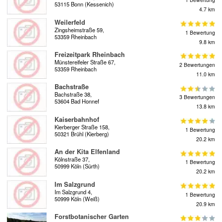
53115 Bonn (Kessenich)
4.7 km
Weilerfeld
Zingsheimstraße 59,
1 Bewertung
53359 Rheinbach
9.8 km
Freizeitpark Rheinbach
Münstereifeler Straße 67,
2 Bewertungen
53359 Rheinbach
11.0 km
Bachstraße
Bachstraße 38,
3 Bewertungen
53604 Bad Honnef
13.8 km
Kaiserbahnhof
Kierberger Straße 158,
1 Bewertung
50321 Brühl (Kierberg)
20.2 km
An der Kita Elfenland
Kölnstraße 37,
1 Bewertung
50999 Köln (Sürth)
20.2 km
Im Salzgrund
Im Salzgrund 4,
1 Bewertung
50999 Köln (Weiß)
20.9 km
Forstbotanischer Garten