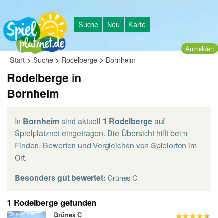
Suche
Neu
Karte
Anmelden
>
>
>
Start
Suche
Rodelberge
Bornheim
Rodelberge in
Bornheim
In
Bornheim
sind aktuell
1 Rodelberge
auf
Spielplatznet eingetragen. Die Übersicht hilft beim
Finden, Bewerten und Vergleichen von Spielorten im
Ort.
Besonders gut bewertet:
Grünes C
1 Rodelberge gefunden
Grünes C