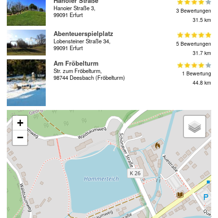
Hanoier Straße
Hanoier Straße 3,
3 Bewertungen
99091 Erfurt
31.5 km
Abenteuerspielplatz
Lobensteiner Straße 34,
5 Bewertungen
99091 Erfurt
31.7 km
Am Fröbelturm
Str. zum Fröbelturm,
1 Bewertung
98744 Deesbach (Fröbelturm)
44.8 km
+
−