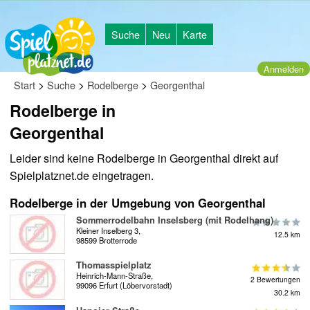
Suche
Neu
Karte
Anmelden
>
>
>
Start
Suche
Rodelberge
Georgenthal
Rodelberge in
Georgenthal
Leider sind keine Rodelberge in Georgenthal direkt auf
Spielplatznet.de eingetragen.
Rodelberge in der Umgebung von Georgenthal
Sommerrodelbahn Inselsberg (mit Rodelhang)
Kleiner Inselberg 3,
12.5 km
98599 Brotterrode
Thomasspielplatz
Heinrich-Mann-Straße,
2 Bewertungen
99096 Erfurt (Löbervorstadt)
30.2 km