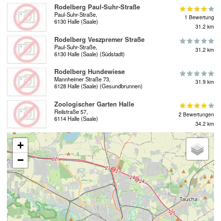
Rodelberg Paul-Suhr-Straße
Paul-Suhr-Straße,
1 Bewertung
6130 Halle (Saale)
31.2 km
Rodelberg Veszpremer Straße
Paul-Suhr-Straße,
31.2 km
6130 Halle (Saale) (Südstadt)
Rodelberg Hundewiese
Mannheimer Straße 73,
31.9 km
6128 Halle (Saale) (Gesundbrunnen)
Zoologischer Garten Halle
Reilstraße 57,
2 Bewertungen
6114 Halle (Saale)
34.2 km
+
−