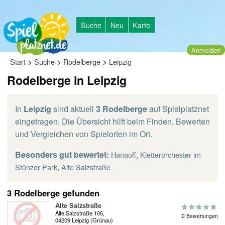
Suche
Neu
Karte
Anmelden
>
>
>
Start
Suche
Rodelberge
Leipzig
Rodelberge in Leipzig
In
Leipzig
sind aktuell
3 Rodelberge
auf Spielplatznet
eingetragen. Die Übersicht hilft beim Finden, Bewerten
und Vergleichen von Spielorten im Ort.
Besonders gut bewertet:
,
Hanaoff
Kletterorchester im
,
Stünzer Park
Alte Salzstraße
3 Rodelberge gefunden
Alte Salzstraße
Alte Salzstraße 105,
0 Bewertungen
04209 Leipzig (Grünau)