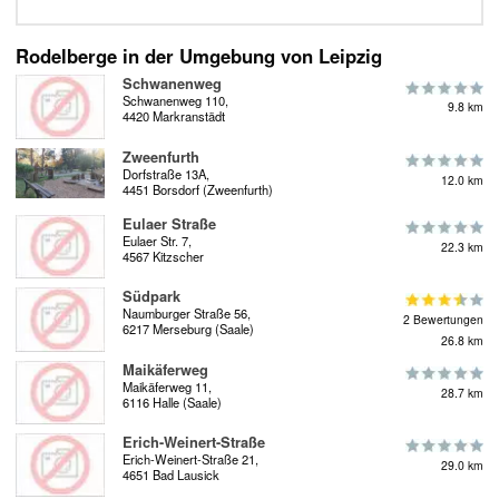
Rodelberge in der Umgebung von Leipzig
Schwanenweg
Schwanenweg 110,
9.8 km
4420 Markranstädt
Zweenfurth
Dorfstraße 13A,
12.0 km
4451 Borsdorf (Zweenfurth)
Eulaer Straße
Eulaer Str. 7,
22.3 km
4567 Kitzscher
Südpark
Naumburger Straße 56,
2 Bewertungen
6217 Merseburg (Saale)
26.8 km
Maikäferweg
Maikäferweg 11,
28.7 km
6116 Halle (Saale)
Erich-Weinert-Straße
Erich-Weinert-Straße 21,
29.0 km
4651 Bad Lausick