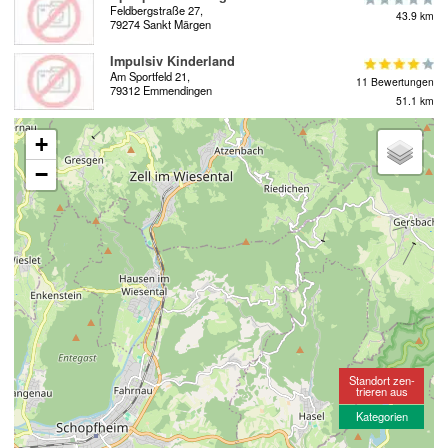
Feldbergstraße 27,
43.9 km
79274 Sankt Märgen
Impulsiv Kinderland
Am Sportfeld 21,
11 Bewertungen
79312 Emmendingen
51.1 km
+
−
Standort zen-
trieren aus
Kategorien