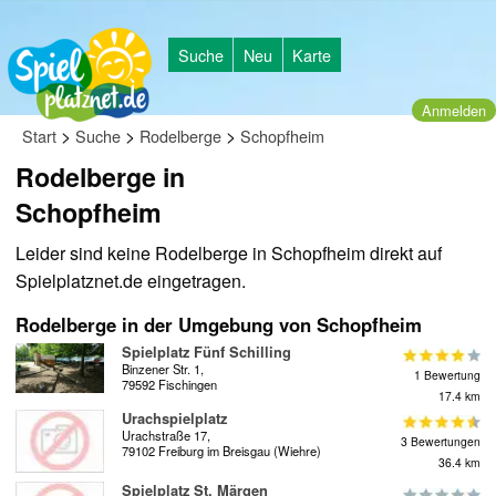
Suche
Neu
Karte
Anmelden
>
>
>
Start
Suche
Rodelberge
Schopfheim
Rodelberge in
Schopfheim
Leider sind keine Rodelberge in Schopfheim direkt auf
Spielplatznet.de eingetragen.
Rodelberge in der Umgebung von Schopfheim
Spielplatz Fünf Schilling
Binzener Str. 1,
1 Bewertung
79592 Fischingen
17.4 km
Urachspielplatz
Urachstraße 17,
3 Bewertungen
79102 Freiburg im Breisgau (Wiehre)
36.4 km
Spielplatz St. Märgen